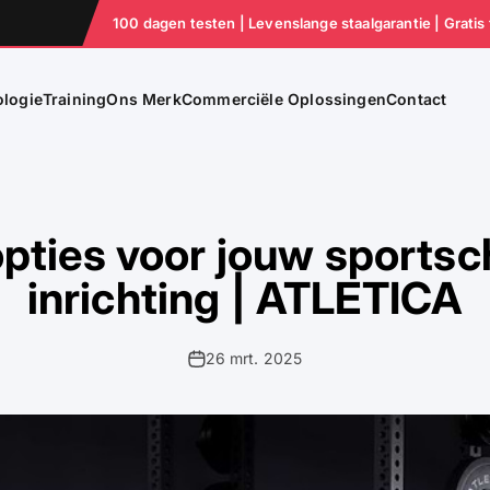
100 dagen testen | Levenslange staalgarantie | Gratis
logie
Training
Ons Merk
Commerciële Oplossingen
Contact
pties voor jouw sportsch
inrichting | ATLETICA
26 mrt. 2025