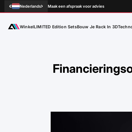
Naar inhoud
€
Nederlands
Maak een afspraak voor advies
Winkel
Techno
ATLETICA
LIMITED Edition Sets
Bouw Je Rack In 3D
Financieringso