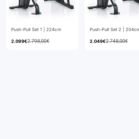
Push-Pull Set 1 | 224cm
Push-Pull Set 2 | 204c
Regulärer Preis
Regulärer Prei
Angebot
2.798,00€
Angebot
2.748,00€
2.099€
2.049€
Power Racks
Hantelstangen
Cardio Equipment