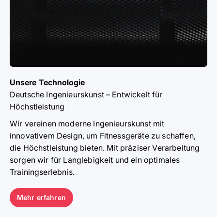
Unsere Technologie
Deutsche Ingenieurskunst – Entwickelt für
Höchstleistung
Wir vereinen moderne Ingenieurskunst mit
DIE ATLETICA
innovativem Design, um Fitnessgeräte zu schaffen,
die Höchstleistung bieten. Mit präziser Verarbeitung
ATHLETEN
sorgen wir für Langlebigkeit und ein optimales
Trainingserlebnis.
Vom Profi bis zum Fitness-Enthusiasten - unsere
Athleten setzen Maßstäbe.
Gemeinsam bewegen wir eine Nation.
Mehr erfahren
Mehr erfahren