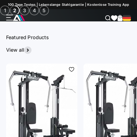
Zum Inhalt springen
Jetzt entdecken
100 Tage Testen | Lebenslange Stahlgarantie | Kostenlose Training App
1
2
3
4
5
Menü
Suche
Warenk
ATLETICA
Featured Products
View all