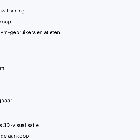
uw training
nkoop
gym-gebruikers en atleten
cm
egbaar
s 3D-visualisatie
r de aankoop