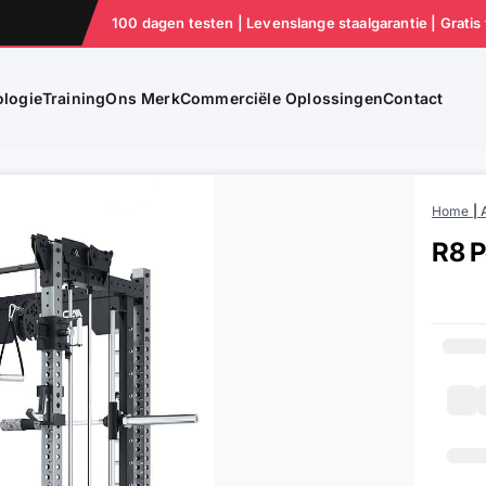
100 dagen testen | Levenslange staalgarantie | Gratis
logie
Training
Ons Merk
Commerciële Oplossingen
Contact
Home
|
R8 P