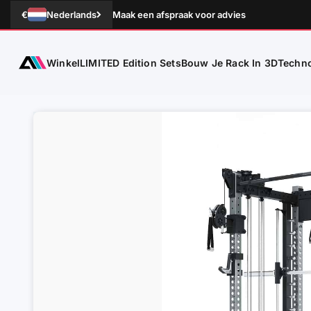
Naar inhoud
€
Nederlands
Maak een afspraak voor advies
Winkel
Techno
ATLETICA
LIMITED Edition Sets
Bouw Je Rack In 3D