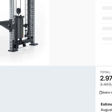
TOTAL:
2.9
3.499
Gratis 
Estima
Augus