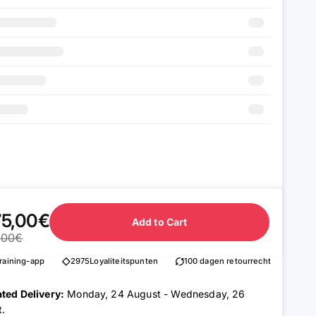
75,00€
Add to Cart
,00€
training-app
2975
Loyaliteitspunten
100 dagen retourrecht
ted Delivery:
Monday, 24 August - Wednesday, 26
t
.