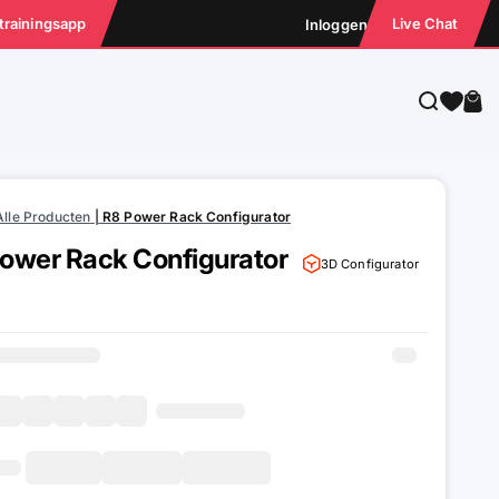
 trainingsapp
Live Chat
Inloggen
Zoeken
Win
Alle Producten
|
R8 Power Rack Configurator
ower Rack Configurator
3D Configurator