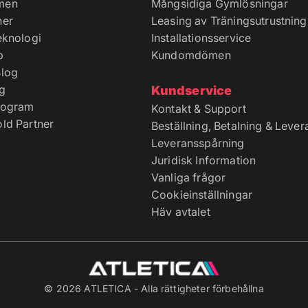
men
Mångsidiga Gymlösningar
ner
Leasing av Träningsutrustning
eknologi
Installationsservice
p
Kundomdömen
log
g
Kundservice
rogram
Kontakt & Support
ld Partner
Beställning, Betalning & Lever
Leveransspårning
Juridisk Information
Vanliga frågor
Cookieinställningar
Häv avtalet
© 2026 ATLETICA - Alla rättigheter förbehållna