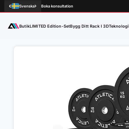
Hoppa till innehållet
€
Svenska
Boka konsultation
Butik
Teknologi
ATLETICA
LIMITED Edition-Set
Bygg Ditt Rack I 3D