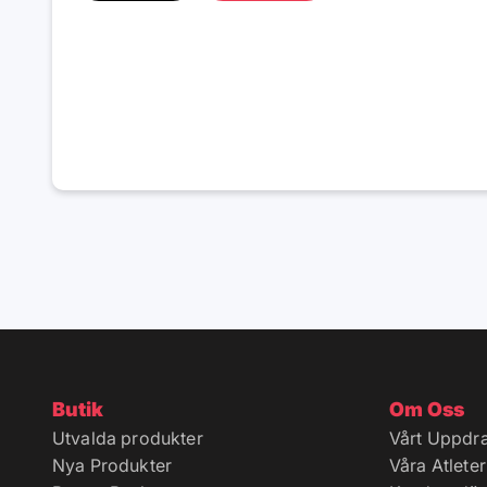
Butik
Om Oss
Utvalda produkter
Vårt Uppdr
Nya Produkter
Våra Atleter