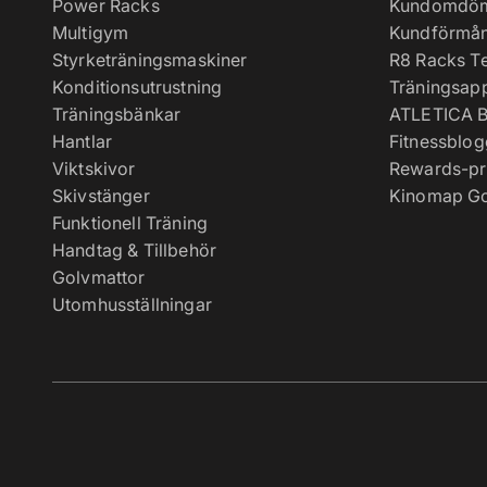
Power Racks
Kundomdö
Multigym
Kundförmå
Styrketräningsmaskiner
R8 Racks T
Konditionsutrustning
Träningsap
Träningsbänkar
ATLETICA B
Hantlar
Fitnessblog
Viktskivor
Rewards-p
Skivstänger
Kinomap Go
Funktionell Träning
Handtag & Tillbehör
Golvmattor
Utomhusställningar