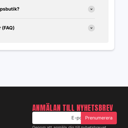
ppsbutik?
r (FAQ)
ANMÄLAN TILL NYHETSBREV
E-post
Prenumerera
Genom att anmäla dig till nyhetsbrevet