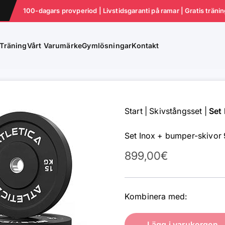
100-dagars provperiod | Livstidsgaranti på ramar | Gratis träni
Träning
Vårt Varumärke
Gymlösningar
Kontakt
Start
|
Skivstångsset
|
Set
Set Inox + bumper-skivor
Reapris
899,00€
Kombinera med:
Lägg i varukorgen