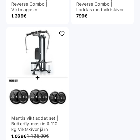
Reverse Combo |
Reverse Combo |
Viktmagasin
Laddas med viktskivor
Reapris
Reapris
1.399€
799€
Mantis viktladdat set |
Butterfly-maskin & 110
kg Viktskivor järn
Ordinarie pris
Reapris
1.126,00€
1.059€