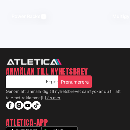
Power Racks
Multig
ANMÄLAN TILL NYHETSBREV
E-post
Prenumerera
Genom att anmäla dig till nyhetsbrevet samtycker du till att
ta emot reklammejl.
Läs mer
ATLETICA-APP