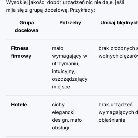
Wysokiej jakości dobór urządz
e
ń nic nie daje, jeśli
mija się z grupą docelową. Przykłady:
Grupa
Potrzeby
Unikaj błędnych
docelowa
Fitness
mało
brak złożonych s
firmowy
wymagający w
wolnych ciężar
utrzymaniu,
intuicyjny,
oszczędzający
miejsce
Hotele
cichy,
brak urządzeń
elegancki
wymagających d
design, mało
objaśniania
obsługi