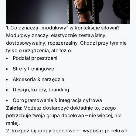
1. Co oznacza
„modułowy
“ w kontekście siłowni?
Modułowy znacz
y
:
elastycznie zestawialny
,
dostosowywalny
,
rozszerzalny. Chodzi przy tym nie
tylko o urządz
e
nia, ale też o:
Podzia
ł przestrzeni
Strefy treningowe
Akcesor
i
a & narzędzia
Design, kolory, branding
Oprogramowanie & integracja cyfrowa
Zaleta
: Możesz dostarczyć dokładnie to, czego
potrzebuje twoja grupa docelowa
–
nie więcej, nie
mniej.
2. Rozpoznaj grupy docelowe
–
i wyposaż je celowo