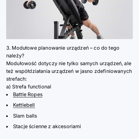
3. Modułowe planowanie urządz
e
ń
–
co do tego
nal
e
ży?
Modułowoś
ć dotyczy nie tylko samych urządz
e
ń, ale
też współdziałania urządz
e
ń w jasno zdefiniowanych
strefach
:
a) Strefa functional
Battle Ropes
Kettlebell
Slam balls
Stacje ścienne z akcesor
i
ami