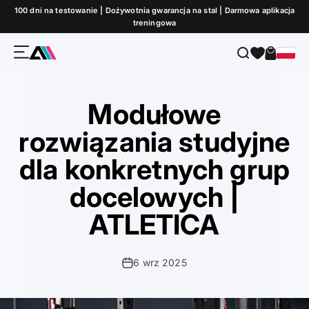
Przejdź do treści
100 dni na testowanie | Dożywotnia gwarancja na stal | Darmowa aplikacja
treningowa
Menu
Szukaj
Koszyk
ATLETICA
Modułowe
rozwiązania studyjne
dla konkretnych grup
docelowych |
ATLETICA
6 wrz 2025