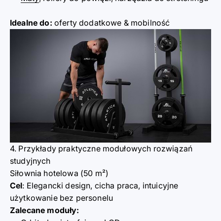
Idealne d
o:
oferty dodatkowe & mobilność
4. Przykłady praktyczne modułowych rozwi
ą
zań
study
j
nych
Siłownia hotelowa (50 m²)
Cel
: Elegancki design, cicha praca, intuicyjne
użytkowanie bez personelu
Zalecane moduły: