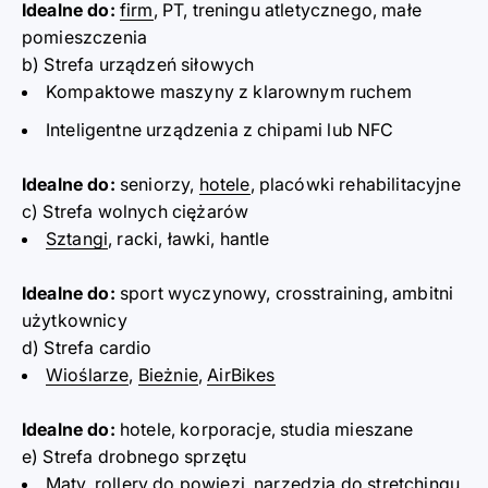
Idealne d
o:
firm
, PT, treningu atletycznego, małe
pomieszcz
enia
b) Strefa urządz
e
ń siłowych
Kompaktowe maszyny z klarownym ruchem
Inteligentne urządz
e
nia z chipami lub NFC
Idealne d
o:
seniorzy,
hotele
, placówki rehabilitacyjne
c) Strefa wolnych ciężarów
Sztangi
, racki, ław
k
i, hantle
Idealne d
o:
sport wyczynowy, crosstraining, ambitni
użytkownicy
d) Strefa cardio
Wiośla
r
ze
,
Bież
nie
,
AirBikes
Idealne do:
hotele, korporacje, studia mieszane
e) Strefa drobnego sprz
ę
tu
Maty
, rollery do powięzi, narzędzia do stretchingu