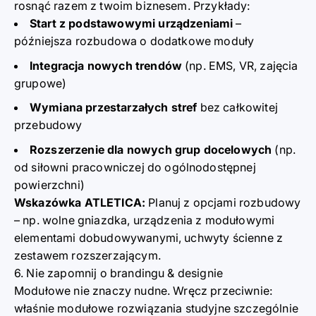
rosnąć razem z twoim biznesem. Przykłady:
Start z podstawowymi urządz
e
niami
–
pó
źniejsza rozbudowa o dodatk
o
we moduły
Integracja nowych trendów
(np.
EMS, VR, zajęcia
grupowe)
Wymiana przestarzałych stref
bez całkowitej
przebudowy
Rozszerzenie d
l
a nowych grup docelowych
(np.
od siłowni pracowniczej do
o
gólnodostępnej
powierzch
ni
)
Wskazówka ATLETICA:
Planuj z opcjami rozbudowy
– np.
wolne gniazdka, urządz
e
nia z modułowymi
elementami dobudowywanymi, uchwyty ścienne z
zestawem rozszerzającym.
6. Nie zapomnij o brandingu & designie
Modułowe nie znacz
y nudne. Wręcz przeciwnie:
właśnie modułowe rozwiązania study
j
ne szczególnie