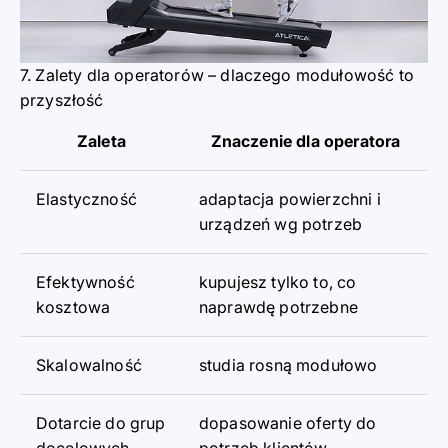
7. Zalety d
l
a operatorów
–
dlaczego modułowoś
ć
to
przyszłość
Zaleta
Znaczenie dla operatora
Elastyczność
adaptacja powierzchni i
urządzeń wg potrzeb
Efektywność
kupujesz tylko to, co
kosztowa
naprawdę potrzebne
Skalowalność
studia rosną modułowo
Dotarcie do grup
dopasowanie oferty do
docelowych
potrzeb klientów