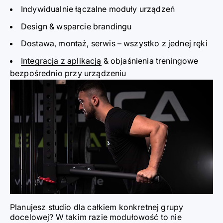
Indywidualnie łączalne moduły urządz
eń
Design & wsparcie branding
u
Dostawa, montaż, serwis
–
wszystko z jednej ręki
Integracja z aplikacją
& objaśni
e
nia treningowe
bezpośrednio przy urządz
eniu
Planujesz studio d
l
a całkiem konkretnej grupy
docelowej? W takim razie modułowoś
ć
to nie