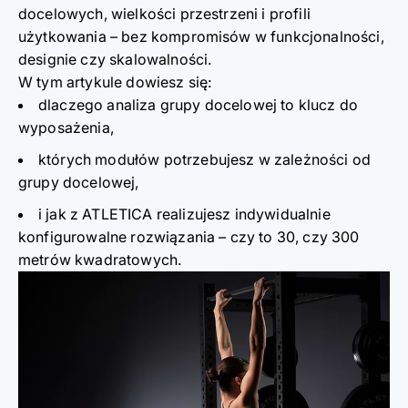
docelowych, wielkości przestrzeni i profili
użytkowania
–
bez kompromisów w funkcjonalnoś
c
i,
designie czy skalowalności.
W tym artykule dowi
e
sz się:
dlaczego analiza grupy docelowej to kl
u
cz do
wyposażenia,
których modułów potrzebujesz w zależności od
grupy docelowej,
i jak z ATLETICA realizujesz indywidualnie
konfigurowalne rozwi
ą
zania
–
czy to 30, czy 300
metrów kwadratowych.