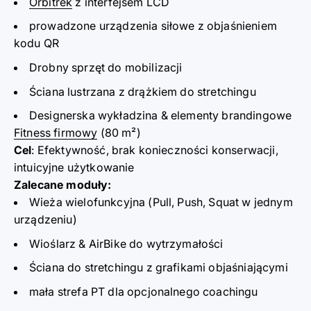
Orbitrek
z interfejsem LCD
prowadz
o
ne urządzenia siłowe z obj
a
śnieniem
kodu Q
R
Drobny sprz
ęt do
mobilizacji
Ściana lustrzana z drążkiem do stretchingu
Designerska wykładzina & elementy brandingowe
Fitness firmowy
(80 m
²)
Cel
: Efektywność, brak konieczności konserwacji,
intuicyjne użytkowanie
Zalecane moduły:
Wieża wielofunkcyjna (Pull, Push, Squat w jednym
urządz
eniu)
Wiośla
rz & AirBike d
o wytrzymałości
Ściana do stretchingu z grafik
ami objaśniającymi
mała strefa PT d
la opcjonalnego coachingu