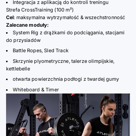
Integracja z aplikacją d
o
kontroli treningu
Strefa CrossTraining (100 m²)
Cel
: maksymalna wytrzymałość & wszechstronność
Zalecane moduły:
System Rig z drążkami do podciągania, stacjami
do przysiadów
Battle Ropes, Sled Track
Skrzynie plyometryczne, talerze olimpijskie,
kettlebelle
otwarta powierzchni
a
podłogi z twardej gumy
Whiteboard & Timer