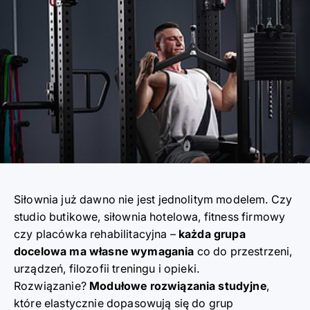
Siłownia już d
a
wno nie jest jednolitym modelem. Czy
studio butikowe, siłownia hotelowa, fitness firmowy
czy placówka rehabilitacyjna
–
każda grupa
docelowa ma własne wymagania
co do przestrzeni,
urządz
e
ń, filozofii treningu i opieki.
Rozwi
ą
zanie?
Modułowe rozwiązania study
j
ne
,
które elastycznie dopasowują się do grup