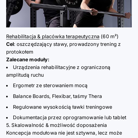
Rehabilitacja & placówka terapeutyczna
(60 m
²)
Cel
: oszczędzający stawy, prowadz
o
ny trening z
protokołem
Zalecane moduły:
Urządzenia rehabilitacyjn
e
z ograniczoną
amplitudą ruchu
Ergometr ze sterowaniem mocą
Balance Boards, Flexibar, taśmy Ther
a
R
e
gulowane wysokością ławki trening
owe
Dokumentacja przez oprogramowanie lub tablet
5. Skalowalność & możliwość doposaż
e
nia
Koncepcja modułowa nie jest sztywna, lecz może