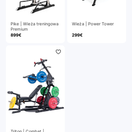
Pike | Wieża treningowa
Wieża | Power Tower
Premium
Cena promocyjna
Cena promocyjna
899€
299€
Triton | Combat |