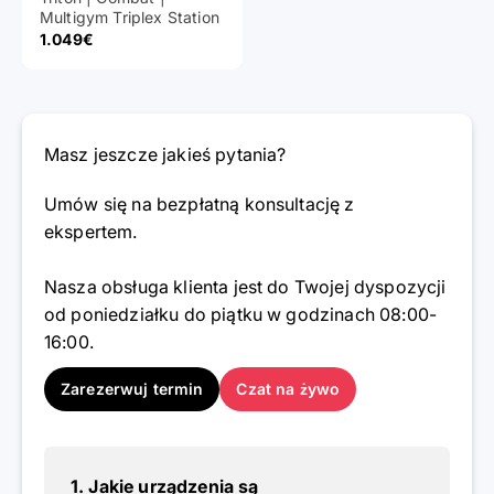
Multigym Triplex Station
Cena promocyjna
1.049€
Masz jeszcze jakieś pytania?
Umów się na bezpłatną konsultację z
ekspertem.
Nasza obsługa klienta jest do Twojej dyspozycji
od poniedziałku do piątku w godzinach 08:00-
16:00.
Zarezerwuj termin
Czat na żywo
1. Jakie urządzenia są