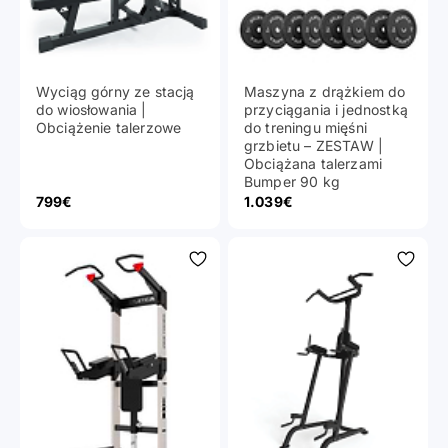
Wyciąg górny ze stacją
Maszyna z drążkiem do
do wiosłowania |
przyciągania i jednostką
Obciążenie talerzowe
do treningu mięśni
grzbietu – ZESTAW |
Obciążana talerzami
Bumper 90 kg
Cena promocyjna
Cena promocyjna
799€
1.039€