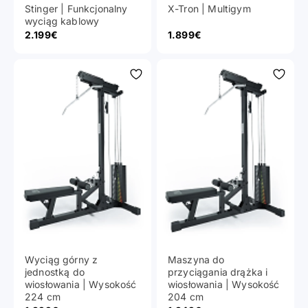
Stinger | Funkcjonalny
X-Tron | Multigym
wyciąg kablowy
Cena promocyjna
Cena promocyjna
2.199€
1.899€
Sprzęt i oprogramowanie:
Wyciąg górny z
Maszyna do
Rozwiązanie typu „wszystko w
jednostką do
przyciągania drążka i
wiosłowania | Wysokość
wiosłowania | Wysokość
jednym”
224 cm
204 cm