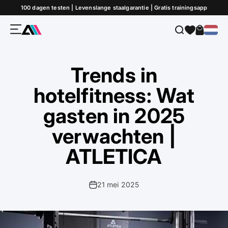
Naar inhoud
100 dagen testen | Levenslange staalgarantie | Gratis trainingsapp
Menu
Zoeken
Winkel
ATLETICA
Trends in
hotelfitness: Wat
gasten in 2025
verwachten |
ATLETICA
21 mei 2025