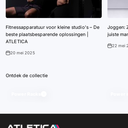
Fitnessapparatuur voor kleine studio's – De
Joggen: Z
beste plaatsbesparende oplossingen |
juiste ma
ATLETICA
22 mei 
20 mei 2025
Ontdek de collectie
Power Racks
Power s