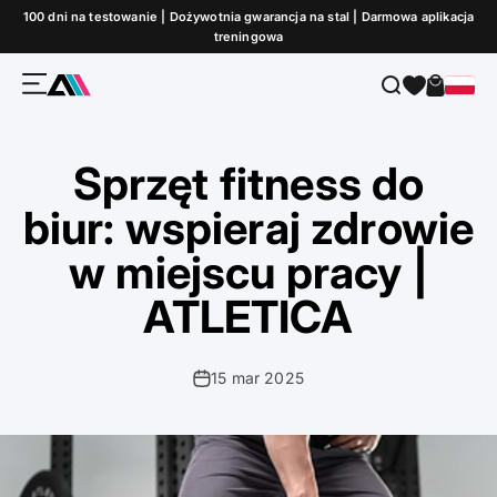
Przejdź do treści
100 dni na testowanie | Dożywotnia gwarancja na stal | Darmowa aplikacja
treningowa
Menu
Szukaj
Koszyk
ATLETICA
Sprzęt fitness do
biur: wspieraj zdrowie
w miejscu pracy |
ATLETICA
15 mar 2025