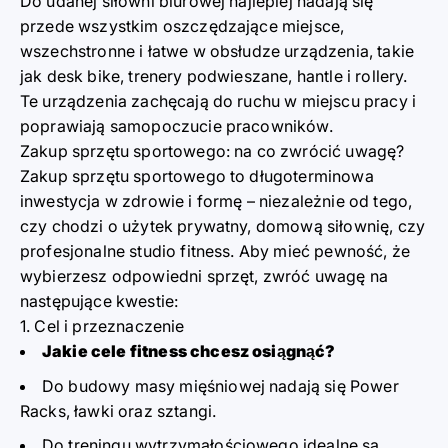
Do udanej siłowni biurowej najlepiej nadają się
przede wszystkim oszczędzające miejsce,
wszechstronne i łatwe w obsłudze urządzenia, takie
jak desk bike, trenery podwieszane, hantle i rollery.
Te urządzenia zachęcają do ruchu w miejscu pracy i
poprawiają samopoczucie pracowników.
Zakup sprzętu sportowego: na co zwrócić uwagę?
Zakup sprzętu sportowego to długoterminowa
inwestycja w zdrowie i formę – niezależnie od tego,
czy chodzi o użytek prywatny, domową siłownię, czy
profesjonalne studio fitness. Aby mieć pewność, że
wybierzesz odpowiedni sprzęt, zwróć uwagę na
następujące kwestie:
1. Cel i przeznaczenie
Jakie cele fitness chcesz osiągnąć?
Do budowy masy mięśniowej nadają się
Power
Racks
,
ławki
oraz
sztangi
.
Do treningu wytrzymałościowego idealne są