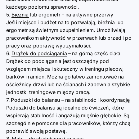
każdego poziomu sprawności.
5.
Bieżnia
lub ergometr – na aktywne przerwy
Jeśli miejsce i budżet na to pozwalają, bieżnia lub
ergometr są świetnym uzupełnieniem. Umożliwiają
pracownikom aktywność w przerwach lub przed i po
pracy oraz poprawę wytrzymałości.
6.
Drążek do podciągania
– na górną część ciała
Drążek do podciągania jest oszczędny pod
względem miejsca i skuteczny w treningu pleców,
barków i ramion. Można go łatwo zamontować na
ościeżnicy drzwi lub na ścianach i zapewnia szybkie
jednostki treningowe między pracą.
7. Poduszki do balansu – na stabilność i koordynację
Poduszki do balansu są idealne do ćwiczeń, które
wspierają stabilność i angażują mięśnie głębokie. Są
szczególnie pomocne dla pracowników, którzy chcą
poprawić swoją postawę.
8. Maty – do stretchingu i relaksu