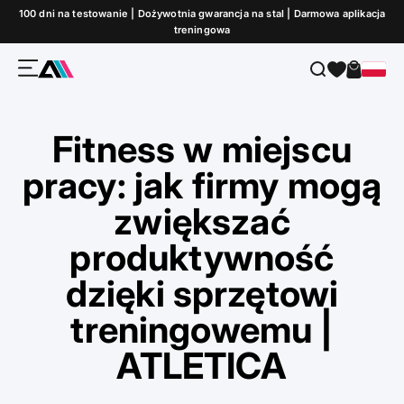
Przejdź do treści
100 dni na testowanie | Dożywotnia gwarancja na stal | Darmowa aplikacja
treningowa
Menu
Szukaj
Koszyk
ATLETICA
Fitness w miejscu
pracy: jak firmy mogą
zwiększać
produktywność
dzięki sprzętowi
treningowemu |
ATLETICA