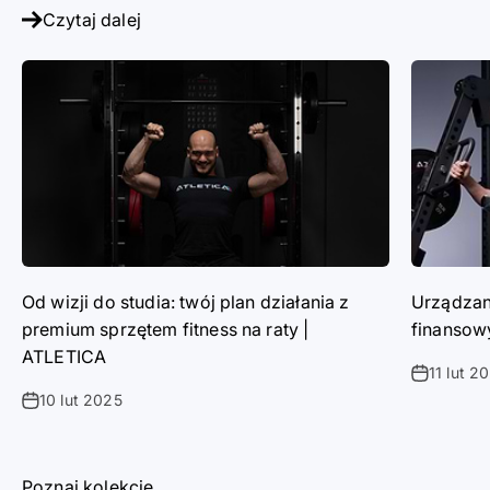
Czytaj dalej
Od wizji do studia: twój plan działania z
Urządzani
premium sprzętem fitness na raty |
finansow
ATLETICA
11 lut 2
10 lut 2025
Poznaj kolekcje