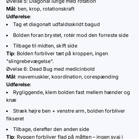
Øvelse 5: Diagonal lunge med rotation
Mål
: ben, krop, rotationskraft
Udførelse
:
Tag et diagonalt udfaldsskridt bagud
Bolden foran brystet, rotér mod den forreste side
Tilbage til midten, skift side
Tip
: Bolden forbliver tæt på kroppen, ingen
"slingrebevægelse".
Øvelse 6: Dead Bug med medicinbold
Mål
: mavemuskler, koordination, corespænding
Udførelse
:
Rygliggende, klem bolden fast mellem hænder og
knæ
Stræk højre ben + venstre arm, bolden forbliver
fikseret
Tilbage, derefter den anden side
Tip
: Ryggen forbliver flad på måtten – ingen svaj i