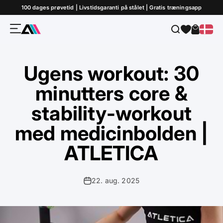
Gå til indhold
100 dages prøvetid | Livstidsgaranti på stålet | Gratis træningsapp
Menu
Søg
Indkøbs
ATLETICA
Ugens workout: 30
minutters core &
stability-workout
med medicinbolden |
ATLETICA
22. aug. 2025