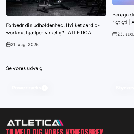
Beregn di
rigtigt! 
Forbedr din udholdenhed: Hvilket cardio-
workout hjælper virkelig? | ATLETICA
23. aug
21. aug. 2025
Se vores udvalg
Power racks
Styrkes
TILMELD DIG VORES NYHEDSBREV