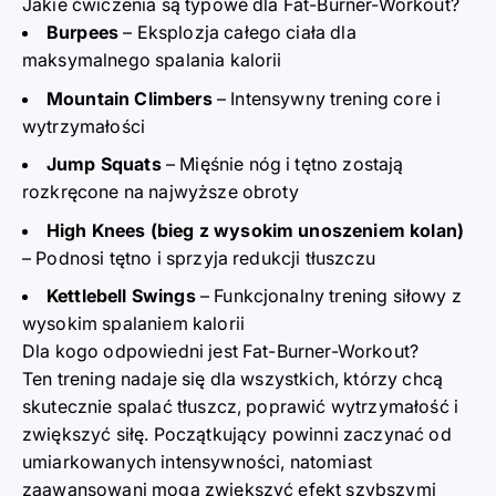
Jakie ćwiczenia są typowe dla Fat-Burner-Workout?
Burpees
– Eksplozja całego ciała dla
maksymalnego spalania kalorii
Mountain Climbers
– Intensywny trening core i
wytrzymałości
Jump Squats
– Mięśnie nóg i tętno zostają
rozkręcone na najwyższe obroty
High Knees (bieg z wysokim unoszeniem kolan)
– Podnosi tętno i sprzyja redukcji tłuszczu
Kettlebell Swings
– Funkcjonalny trening siłowy z
wysokim spalaniem kalorii
Dla kogo odpowiedni jest Fat-Burner-Workout?
Ten trening nadaje się dla wszystkich, którzy chcą
skutecznie spalać tłuszcz, poprawić wytrzymałość i
zwiększyć siłę. Początkujący powinni zaczynać od
umiarkowanych intensywności, natomiast
zaawansowani mogą zwiększyć efekt szybszymi