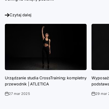
Czytaj dalej
Urządzanie studia CrossTraining: kompletny
Wyposaże
przewodnik | ATLETICA
podstawa
27 mar 2025
29 mar 