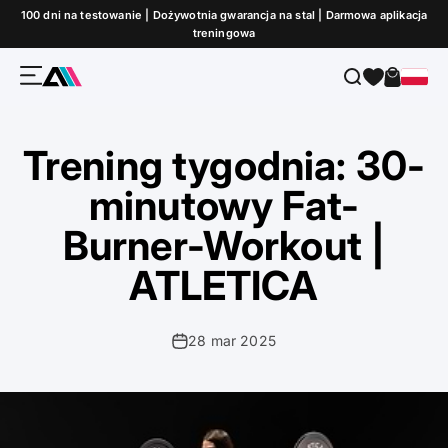
Przejdź do treści
100 dni na testowanie | Dożywotnia gwarancja na stal | Darmowa aplikacja
treningowa
Menu
Szukaj
Koszyk
ATLETICA
Trening tygodnia: 30-
minutowy Fat-
Burner-Workout |
ATLETICA
28 mar 2025