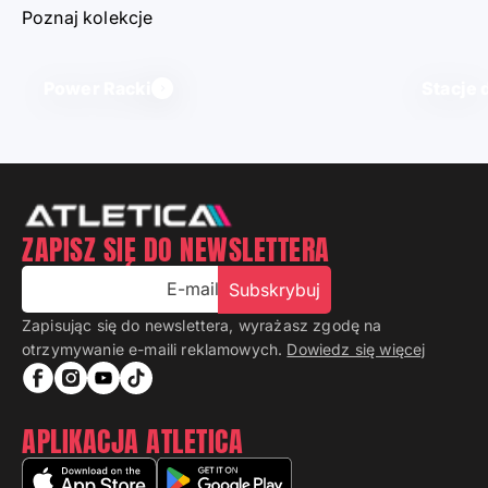
Poznaj kolekcje
Power Racki
Stacje 
ZAPISZ SIĘ DO NEWSLETTERA
E-mail
Subskrybuj
Zapisując się do newslettera, wyrażasz zgodę na
otrzymywanie e-maili reklamowych.
Dowiedz się więcej
APLIKACJA ATLETICA