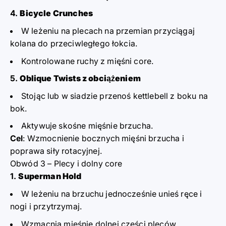
Bicycle Crunches
W leżeniu na plecach na przemian przyciągaj
kolana do przeciwległego łokcia.
Kontrolowane ruchy z mięśni core.
Oblique Twists z obciążeniem
Stojąc lub w siadzie przenoś kettlebell z boku na
bok.
Aktywuje skośne mięśnie brzucha.
Cel
: Wzmocnienie bocznych mięśni brzucha i
poprawa siły rotacyjnej.
Obwód 3 – Plecy i dolny core
Superman Hold
W leżeniu na brzuchu jednocześnie unieś ręce i
nogi i przytrzymaj.
Wzmacnia mięśnie dolnej części pleców.