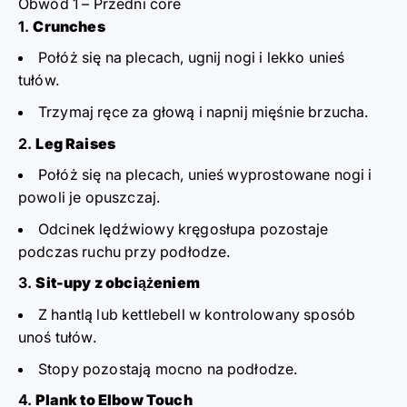
Obwód 1 – Przedni core
Crunches
Połóż się na plecach, ugnij nogi i lekko unieś
tułów.
Trzymaj ręce za głową i napnij mięśnie brzucha.
Leg Raises
Połóż się na plecach, unieś wyprostowane nogi i
powoli je opuszczaj.
Odcinek lędźwiowy kręgosłupa pozostaje
podczas ruchu przy podłodze.
Sit-upy z obciążeniem
Z hantlą lub kettlebell w kontrolowany sposób
unoś tułów.
Stopy pozostają mocno na podłodze.
Plank to Elbow Touch