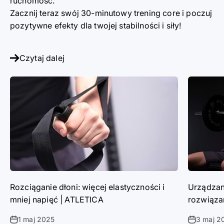
ruchomość.
Zacznij teraz swój 30-minutowy trening core i poczuj
pozytywne efekty dla twojej stabilności i siły!
Czytaj dalej
Rozciąganie dłoni: więcej elastyczności i
Urządzani
mniej napięć | ATLETICA
rozwiąza
1 maj 2025
3 maj 2