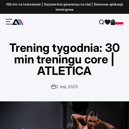
Przejdź do treści
100 dni na testowanie | Dożywotnia gwarancja na stal | Darmowa aplikacja
treningowa
Menu
Szukaj
Koszyk
ATLETICA
Trening tygodnia: 30
min treningu core |
ATLETICA
2 maj 2025