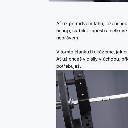
Ať už při mrtvém tahu, lezení ne
úchop, stabilní zápěstí a celkově
neprávem.
V tomto článku ti ukážeme, jak c
Ať už chceš víc síly v úchopu, p
potřebuješ.