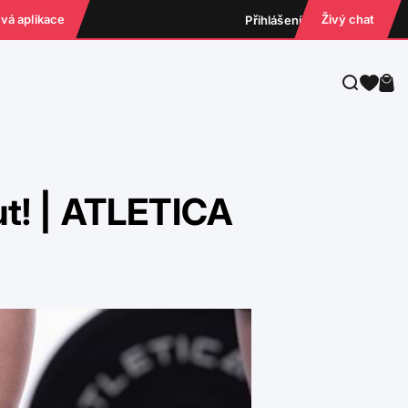
ová aplikace
Živý chat
Přihlášení
Hledat
Koš
ut! | ATLETICA