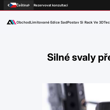
Přejít na obsah
€
Čeština
Rezervovat konzultaci
Obchod
Tec
ATLETICA
Limitované Edice Sad
Postav Si Rack Ve 3D
Silné svaly p