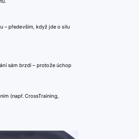
tů.
tu
–
především, když jde o sílu
vání sám brzdí
–
protože úchop
ním (např.
CrossTraining,