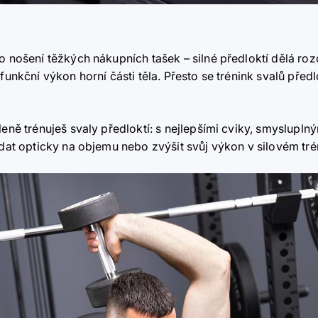
bo nošení těžkých nákupních tašek
–
silné předloktí dělá roz
 funkční výkon horní části těla. Přesto se trénink svalů pře
íleně trénuješ svaly předloktí: s nejlepšími cviky, smyslup
řidat opticky na objemu nebo zvýšit svůj výkon v silovém tr