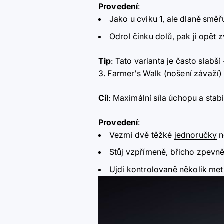
Provedení
:
Jako u cviku 1, ale dlaně směřu
Odrol činku dolů, pak ji opět z
Tip
: Tato varianta je často slabší
3. Farmer
’
s Walk (nošení závaží)
Cíl
: Maximální síla úchopu a stabi
Provedení
:
Vezmi dvě těžké
jednoručky
n
Stůj vzpřímeně, břicho zpevn
Ujdi kontrolovaně několik me