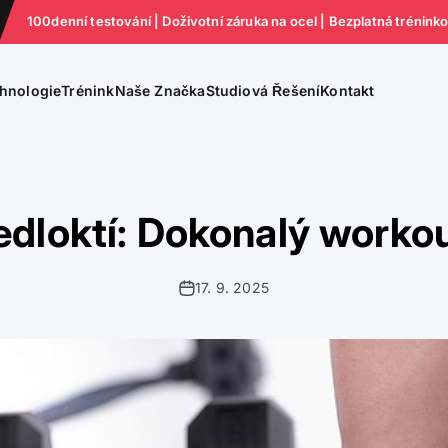
100denní testování | Doživotní záruka na ocel | Bezplatná trénink
hnologie
Trénink
Naše Značka
Studiová Řešení
Kontakt
ředloktí: Dokonalý worko
17. 9. 2025