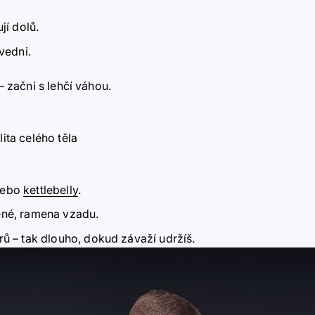
jí dolů.
vedni.
–
začni s lehčí váhou.
lita celého těla
ebo
kettlebelly
.
ěné, ramena vzadu.
trů
–
tak dlouho, dokud závaží udržíš.