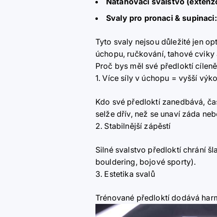
Natahovací svalstvo (extenz
Svaly pro pronaci
& supinaci
:
Tyto svaly nejsou důležité jen op
úchopu, ručkování, tahové cviky a
Proč bys měl své předloktí cíleně
1. Více síly v úchopu = vyšší výk
Kdo své předloktí zanedbává, ča
selže dřív, než se unaví záda ne
2. Stabilnější zápěstí
Silné svalstvo předloktí chrání š
bouldering, bojové sporty).
3. Estetika svalů
Trénované předloktí dodává ha