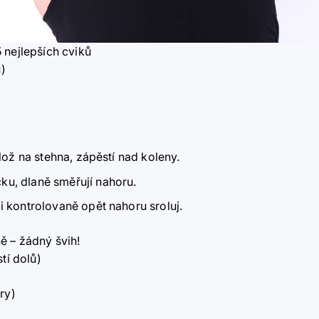
 nejlepších cviků
u)
olož na stehna, zápěstí
nad koleny.
ku, dlaně směřují nahoru.
i kontrolovaně opět nahoru sroluj.
ně
–
žádný švih!
tí dolů)
ry)