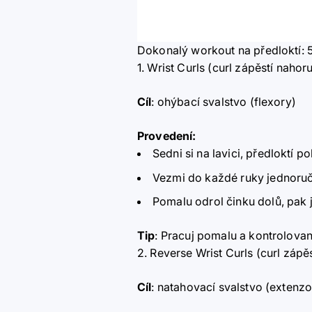
Dokonalý workout na předloktí: 5
1. Wrist Curls (curl zápěstí nahor
Cíl
: ohýbací svalstvo (flexory)
Provedení:
Sedni si na lavici, předloktí p
Vezmi do každé ruky jednoruč
Pomalu odrol činku dolů, pak j
Tip
: Pracuj pomalu a kontrolova
2. Reverse Wrist Curls (curl zápěs
Cíl
: natahovací svalstvo (extenzo