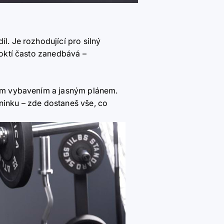
díl. Je rozhodující pro silný
dloktí často zanedbává
–
lným vybavením a jasným plánem.
éninku
–
zde dostaneš vše, co