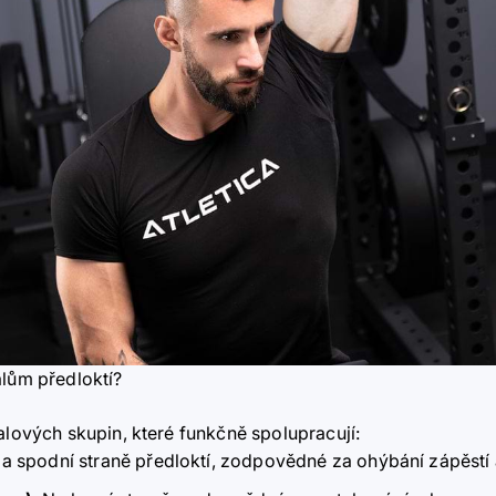
alům předloktí?
alových skupin, které funkčně spolupracují:
a spodní straně předloktí, zodpovědné za ohýbání zápěstí 