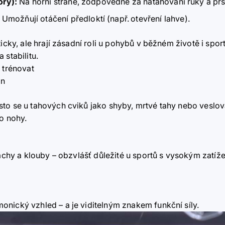
ory):
Na horní straně, zodpovědné za natahování ruky a prs
Umožňují otáčení předloktí (např.
otevření lahve).
ticky, ale hrají zásadní roli u pohybů v běžném životě i spor
 stabilitu.
 trénovat
on
sto se u tahových cviků jako shyby, mrtvé tahy nebo veslo
bo nohy.
lachy a klouby
–
obzvlášť důležité u sportů s vysokým zatíže
rmonický vzhled
–
a je viditelným znakem funkční síly.