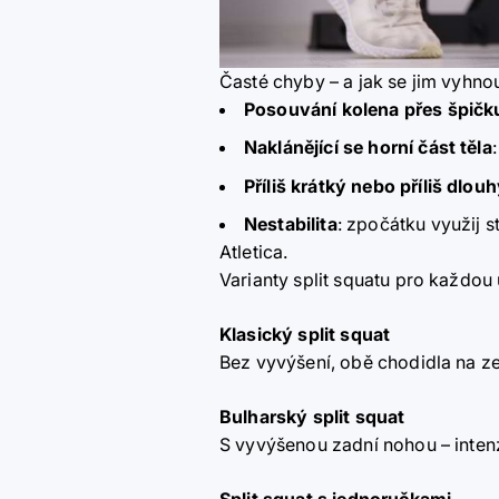
Časté chyby – a jak se jim vyhno
Posouvání kolena přes špičk
Naklánějící se horní část těla
Příliš krátký nebo příliš dlou
Nestabilita
: zpočátku využij s
Atletica.
Varianty split squatu pro každou
Klasický split squat
Bez vyvýšení, obě chodidla na ze
Bulharský split squat
S vyvýšenou zadní nohou – intenzi