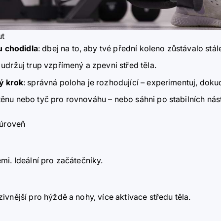
ut
u chodidla
: dbej na to, aby tvé přední koleno zůstávalo stál
: udržuj trup vzpřímený a zpevni střed těla.
hý krok
: správná poloha je rozhodující – experimentuj, doku
těnu nebo tyč pro rovnováhu – nebo sáhni po stabilních nást
 úroveň
mi. Ideální pro začátečníky.
vnější pro hýždě a nohy, více aktivace středu těla.