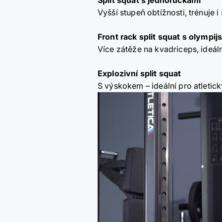
Split squat s jednoručkami
Vyšší stupeň obtížnosti, trénuje i
Front rack split squat s olympi
Více zátěže na kvadriceps, ideá
Explozivní split squat
S výskokem – ideální pro atletick