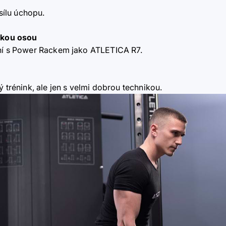
 sílu úchopu.
jskou osou
lní s Power Rackem jako ATLETICA R7.
ý trénink, ale jen s velmi dobrou technikou.