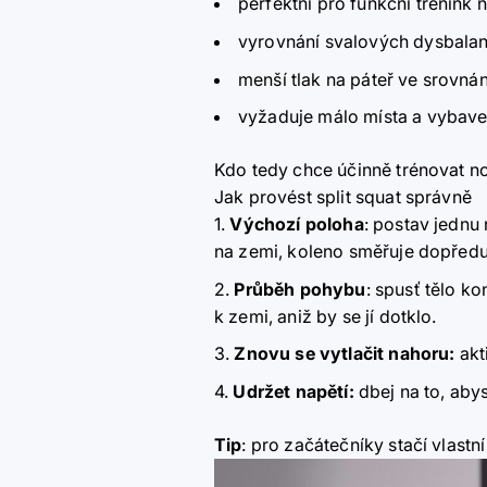
perfektní pro funkční trénink
vyrovnání svalových dysbalan
menší tlak na páteř ve srovná
vyžaduje málo místa a vybave
Kdo tedy chce účinně trénovat no
Jak provést split squat správně
Výchozí poloha
: postav jednu 
na zemi, koleno směřuje dopředu
Průběh pohybu
: spusť tělo k
k zemi, aniž by se jí dotklo.
Znovu se vytlačit nahoru:
akt
Udržet napětí:
dbej na to, aby
Tip
: pro začátečníky stačí vlast