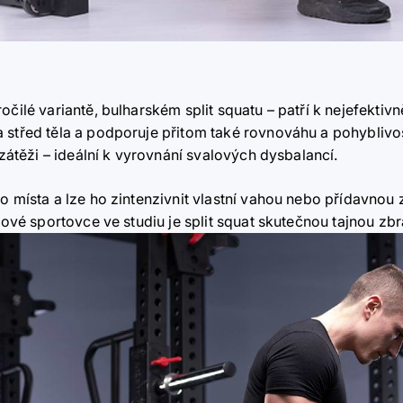
očilé variantě, bulharském split squatu – patří k nejefektiv
 střed těla a podporuje přitom také rovnováhu a pohyblivos
 zátěži – ideální k vyrovnání svalových dysbalancí.
lo místa a lze ho zintenzivnit vlastní vahou nebo přídavnou
ilové sportovce ve studiu je split squat skutečnou tajnou zbr