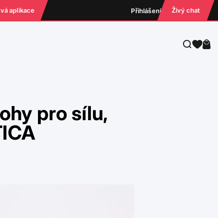
ová aplikace
Živý chat
Přihlášení
Hledat
Koš
ohy pro sílu,
TICA