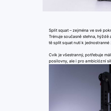
Split squat – zejména ve své pokr
Trénuje současně stehna, hýždě a
tě split squat nutí k jednostranné
Cvik je všestranný, potřebuje má
posilovny, ale i pro ambiciózní s