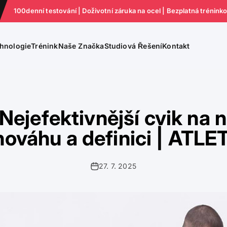
100denní testování | Doživotní záruka na ocel | Bezplatná trénink
hnologie
Trénink
Naše Značka
Studiová Řešení
Kontakt
 Nejefektivnější cvik na n
nováhu a definici | ATLE
27. 7. 2025