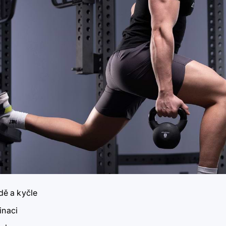
dě a kyčle
inaci