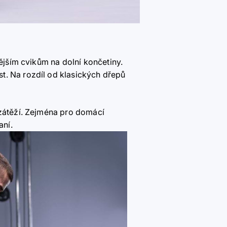
nějším cvikům na dolní končetiny.
t. Na rozdíl od klasických dřepů
 zátěží. Zejména pro domácí
aní.