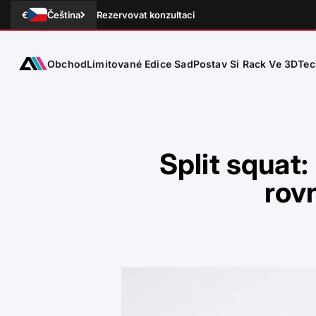
Přejít na obsah
€
Čeština
Rezervovat konzultaci
Obchod
Tec
ATLETICA
Limitované Edice Sad
Postav Si Rack Ve 3D
Split squat:
rov