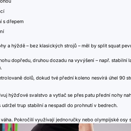
 nohou
cí
ní s dřepem
ní
hy a hýždě – bez klasických strojů – měl by split squat pev
nohu dopředu, druhou dozadu na vyvýšení – např. stabilní lav
.
ontrolovaně dolů, dokud tvé přední koleno nesvírá úhel 90 st
ivuj hýžďové svalstvo a vytlač se přes patu přední nohy na
s udržel trup stabilní a nespadl do prohnutí v bedrech.
ní váha. Pokročilí využívají jednoručky nebo olympijské osy