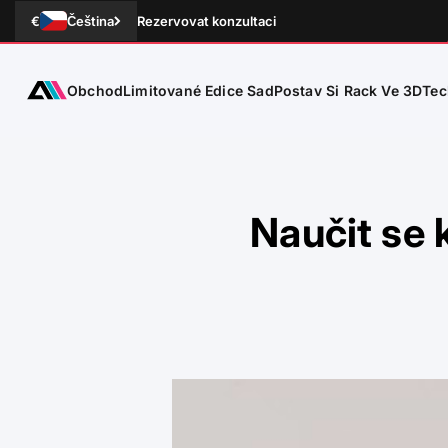
Přejít na obsah
€
Čeština
Rezervovat konzultaci
Obchod
Tec
ATLETICA
Limitované Edice Sad
Postav Si Rack Ve 3D
Naučit se k