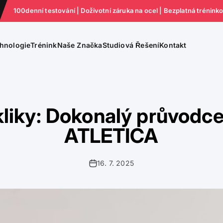
100denní testování | Doživotní záruka na ocel | Bezplatná trénink
hnologie
Trénink
Naše Značka
Studiová Řešení
Kontakt
liky: Dokonalý průvodce,
ATLETICA
16. 7. 2025