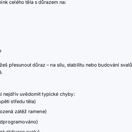
nink celého těla s důrazem na:
u
š přesunout důraz – na sílu, stabilitu nebo budování svalů.
ě.
si nejdřív uvědomit typické chyby:
pětí středu těla)
irozená zátěž ramene)
předprogramováno)
ná aktivace svalu)