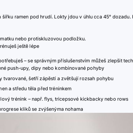
 na šířku ramen pod hrudí. Lokty jdou v úhlu cca 45° dozadu
ógamatku nebo protiskluzovou podložku.
rénuješ ještě lépe
potřebuješ – se správným příslušenstvím můžeš zlepšit techn
šené push-upy, dipy nebo kombinované pohyby
 tvarované, šetří zápěstí a zvětšují rozsah pohybu
men a středu těla před tréninkem
ilový trénink – např. flys, tricepsové kickbacky nebo rows
progrese kliků se zvýšenýma nohama