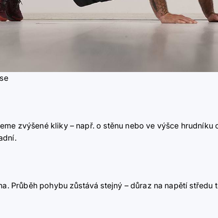
ese
eme zvýšené kliky – např. o stěnu nebo ve výšce hrudníku
adní.
ena. Průběh pohybu zůstává stejný – důraz na napětí středu