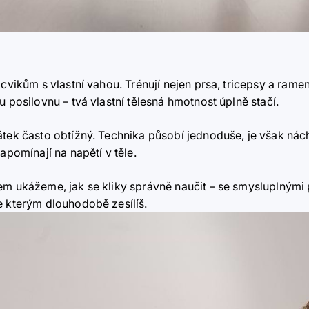
cvikům s vlastní vahou. Trénují nejen prsa, tricepsy a ramena, 
u posilovnu – tvá vlastní tělesná hmotnost úplně stačí.
átek často obtížný. Technika působí jednoduše, je však ná
apomínají na napětí v těle.
em ukážeme, jak se kliky správně naučit – se smysluplnými
 kterým dlouhodobě zesílíš.