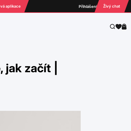
ová aplikace
Živý chat
Přihlášení
Hledat
Koš
 jak začít |