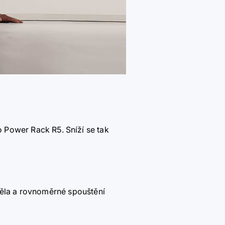
 o
Power Rack R5
. Sníží se tak
 těla a rovnoměrné spouštění