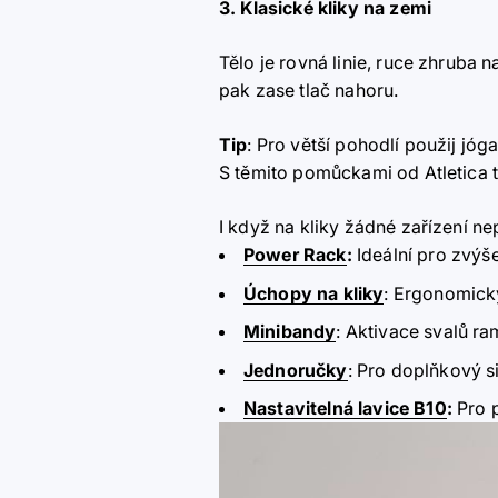
3. Klasické kliky na zemi
Tělo je rovná linie, ruce zhruba
pak zase tlač nahoru.
Tip
: Pro větší pohodlí použij j
S těmito pomůckami od Atletica t
I když na kliky žádné zařízení ne
Power Rack
:
Ideální pro zvý
Úchopy na kliky
: Ergonomicky
Minibandy
: Aktivace svalů ra
Jednoručky
: Pro doplňkový s
Nastavitelná lavice B10
:
Pro 