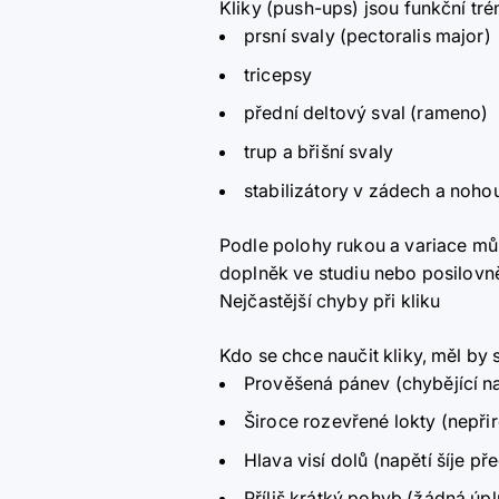
Kliky (push-ups) jsou funkční tré
prsní svaly (pectoralis major)
tricepsy
přední deltový sval (rameno)
trup a břišní svaly
stabilizátory v zádech a noho
Podle polohy rukou a variace může
doplněk ve studiu nebo posilovn
Nejčastější chyby při kliku
Kdo se chce naučit kliky, měl by 
Prověšená pánev (chybějící na
Široce rozevřené lokty (nepř
Hlava visí dolů (napětí šíje 
Příliš krátký pohyb (žádná úpl