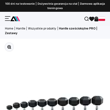
Przejdź do treści
100 dni na testowanie | Dożywotnia gwarancja na stal | Darmowa aplikacja
treningowa
Menu
Szukaj
Koszyk
ATLETICA
Home
|
Hantle
|
Wszystkie produkty
|
Hantle sześciokątne PRO |
Zestawy
Przybliż