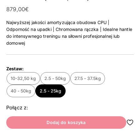
Cena promocyjna
879,00€
Najwyższej jakości amortyzująca obudowa CPU |
Odporność na upadki | Chromowana rączka | Idealne hantle
do intensywnego treningu na siłowni profesjonalnej lub
domowej
Zestaw:
10-32,50 kg
2.5 - 50kg
27.5 - 37.5kg
40 - 50kg
2.5 - 25kg
Połącz z:
Dodaj do koszyka