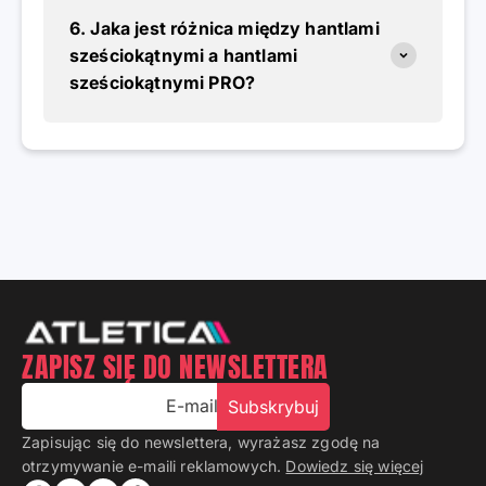
6. Jaka jest różnica między hantlami
sześciokątnymi a hantlami
sześciokątnymi PRO?
ZAPISZ SIĘ DO NEWSLETTERA
E-mail
Subskrybuj
Zapisując się do newslettera, wyrażasz zgodę na
otrzymywanie e-maili reklamowych.
Dowiedz się więcej