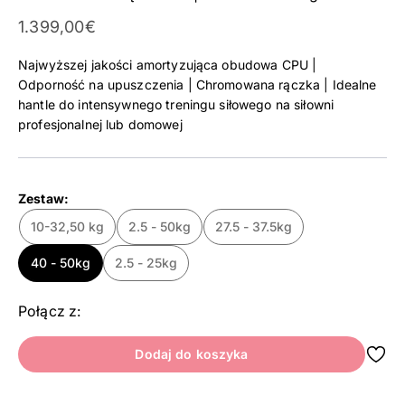
Cena promocyjna
1.399,00€
Najwyższej jakości amortyzująca obudowa CPU |
Odporność na upuszczenia | Chromowana rączka | Idealne
hantle do intensywnego treningu siłowego na siłowni
profesjonalnej lub domowej
Zestaw:
10-32,50 kg
2.5 - 50kg
27.5 - 37.5kg
40 - 50kg
2.5 - 25kg
Połącz z:
Dodaj do koszyka