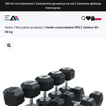
Przejdź do treści
100 dni na testowanie | Dożywotnia gwarancja na stal | Darmowa aplikacja
treningowa
Menu
Szukaj
Koszyk
ATLETICA
Home
|
Wszystkie produkty
|
Hantle sześciokątne PRO | Zestaw 40-
50 kg
Przybliż