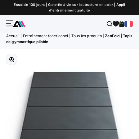
Passer au contenu
Essai de 100 jours | Garantie à vie sur la structure en acier | Appli
d'entraînement gratuite
Menu
Recherche
Panier
ATLETICA
Accueil
|
Entraînement fonctionnel
|
Tous les produits
|
ZenFold | Tapis
de gymnastique pliable
Zoomer sur l'image