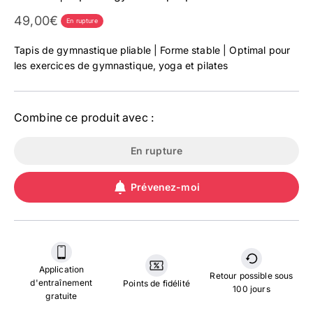
Prix affiché
49,00€
En rupture
Tapis de gymnastique pliable | Forme stable | Optimal pour
les exercices de gymnastique, yoga et pilates
Combine ce produit avec :
En rupture
Prévenez-moi
Application
Retour possible sous
d'entraînement
Points de fidélité
100 jours
gratuite