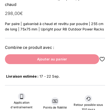
chaud
Prix affiché
298,00€
Par paire | galvanisé à chaud et revêtu par poudre | 255 cm
de long | 75x75 mm | Upright pour R8 Outdoor Power Racks
Combine ce produit avec :
Ajouter au panier
Livraison estimée :
17 - 22 Sep
.
Application
Retour possible sous
d'entraînement
Points de fidélité
100 jours