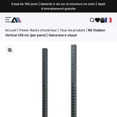
Passer au contenu
Essai de 100 jours | Garantie à vie sur la structure en acier | Appli
d'entraînement gratuite
Menu
Recherche
Panier
ATLETICA
Accueil
|
Power Racks d'extérieur
|
Tous les produits
|
R8 Outdoor
Vertical 255 cm (par paire) | Galvanisé à chaud
Zoomer sur l'image