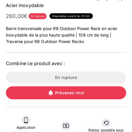
Acier inoxydable
Prix affiché
260,00€
En rupture
Disponible à partir du 15 Oct
Barre transversale pour R8 Outdoor Power Rack en acier
inoxydable de la plus haute qualité | 108 cm de long |
Traverse pour R8 Outdoor Power Racks
Combine ce produit avec :
En rupture
Prévenez-moi
Application
Retour possible sous