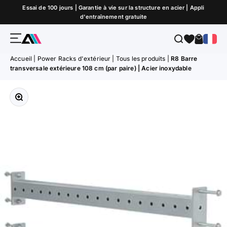
Passer au contenu
Essai de 100 jours | Garantie à vie sur la structure en acier | Appli
d'entraînement gratuite
Menu
Recherche
Panier
ATLETICA
Accueil
|
Power Racks d'extérieur
|
Tous les produits
|
R8 Barre
transversale extérieure 108 cm (par paire) | Acier inoxydable
Zoomer sur l'image