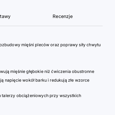
stawy
Recenzje
 rozbudowy mięśni pleców oraz poprawy siły chwytu
wują mięśnie głębokie niż ćwiczenia obustronne
ą napięcie wokół barku i redukują złe wzorce
h talerzy obciążeniowych
przy wszystkich