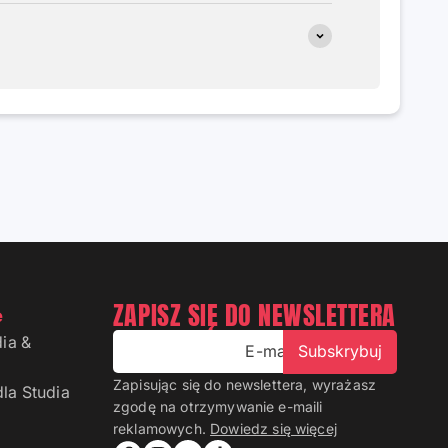
ZAPISZ SIĘ DO NEWSLETTERA
e
ia &
E-mail
Subskrybuj
Zapisując się do newslettera, wyrażasz
la Studia
zgodę na otrzymywanie e-maili
reklamowych.
Dowiedz się więcej