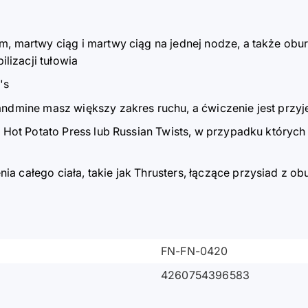
, martwy ciąg i martwy ciąg na jednej nodze, a także obu
lizacji tułowia
's
andmine masz większy zakres ruchu, a ćwiczenie jest przyj
k Hot Potato Press lub Russian Twists, w przypadku któryc
a całego ciała, takie jak Thrusters, łączące przysiad z o
FN-FN-0420
4260754396583