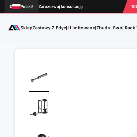
Przejdź do treści
€
Polski
Zarezerwuj konsultację
10
Sklep
ATLETICA
Zestawy Z Edycji Limitowanej
Zbuduj Swój Rack