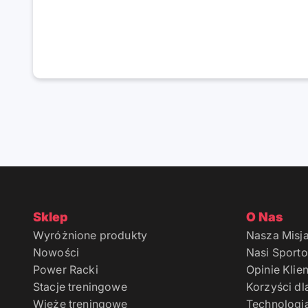
Sklep
O Nas
Wyróżnione produkty
Nasza Misj
Nowości
Nasi Sport
Power Racki
Opinie Klie
Stacje treningowe
Korzyści dl
Wieże treningowe
Technologi