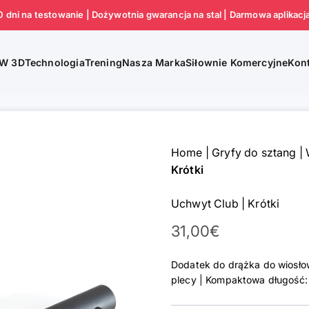
0 dni na testowanie | Dożywotnia gwarancja na stal | Darmowa aplikacj
Technologia
Trening
Nasza Marka
Siłownie Komercyjne
 W 3D
Kon
Home
|
Gryfy do sztang
|
Krótki
Uchwyt Club | Krótki
Cena promocyjna
31,00€
Dodatek do drążka do wiosłowa
plecy | Kompaktowa długość: