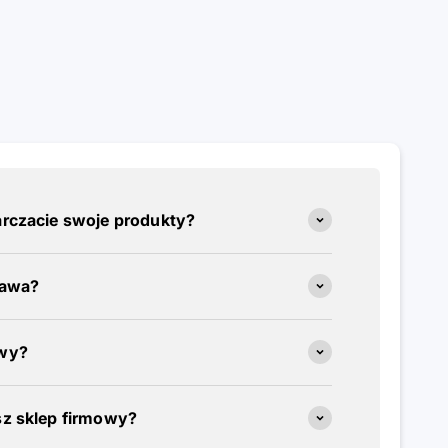
arczacie swoje produkty?
tawa?
awy?
sz sklep firmowy?