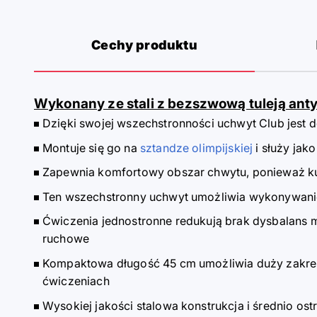
Cechy produktu
Wykonany ze stali z bezszwową tuleją ant
Dzięki swojej wszechstronności uchwyt Club jest
Montuje się go na
sztandze olimpijskiej
i służy jak
Zapewnia komfortowy obszar chwytu, ponieważ kul
Ten wszechstronny uchwyt umożliwia wykonywanie 
Ćwiczenia jednostronne redukują brak dysbalans m
ruchowe
Kompaktowa długość 45 cm umożliwia duży zakres
ćwiczeniach
Wysokiej jakości stalowa konstrukcja i średnio o