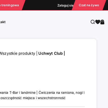
a treningowa
Czat na żywo
Zaloguj się
Szukaj
Kos
takt
Wszystkie produkty
|
Uchwyt Club |
nia T-Bar i landmine | Ćwiczenia na ramiona, nogi i
 oszczędność miejsca i wszechstronność