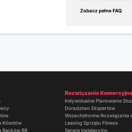
Zobacz pełne FAQ
Rozwiązania Komercyjn
a
Indywidualne Planowanie Stud
owcy
Doradztwo Ekspertów
ntów
Wszechstronne Rozwiązania d
a Klientów
Leasing Sprzętu Fitness
a Racków R8
Serwis Instalacyjny