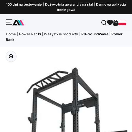
Przejdź do treści
100 dni na testowanie | Dożywotnia gwarancja na stal | Darmowa aplikacja
treningowa
Menu
Szukaj
Koszyk
ATLETICA
Home
|
Power Racki
|
Wszystkie produkty
|
R8-SoundWave | Power
Rack
Przybliż