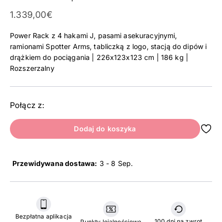
Cena promocyjna
1.339,00€
Power Rack z 4 hakami J, pasami asekuracyjnymi,
ramionami Spotter Arms, tabliczką z logo, stacją do dipów i
drążkiem do pociągania | 226x123x123 cm | 186 kg |
Rozszerzalny
Połącz z:
Dodaj do koszyka
Przewidywana dostawa:
3 - 8 Sep
.
Bezpłatna aplikacja
100 dni na zwrot
Punkty lojalnościowe