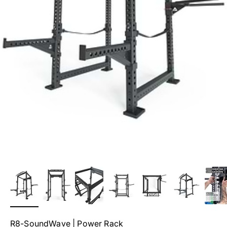
R8-SoundWave | Power Rack