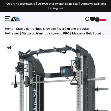
Przejdź do treści
100 dni na testowanie | Dożywotnia gwarancja na stal | Darmowa aplikacja
treningowa
Menu
Szukaj
Koszyk
ATLETICA
Home
|
Stacje do treningu siłowego
|
Wyróżnione produkty
|
Hellraiser | Stacja do treningu siłowego PRO | Maszyna Belt Squat
Przybliż