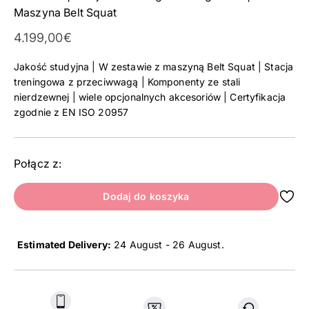
Maszyna Belt Squat
Cena promocyjna
4.199,00€
Jakość studyjna | W zestawie z maszyną Belt Squat | Stacja
treningowa z przeciwwagą | Komponenty ze stali
nierdzewnej | wiele opcjonalnych akcesoriów | Certyfikacja
zgodnie z EN ISO 20957
Połącz z:
Dodaj do koszyka
Estimated Delivery:
24 August - 26 August
.