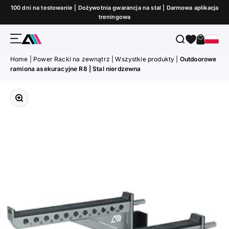
Przejdź do treści
100 dni na testowanie | Dożywotnia gwarancja na stal | Darmowa aplikacja
treningowa
Menu
Szukaj
Koszyk
ATLETICA
Home
|
Power Racki na zewnątrz
|
Wszystkie produkty
|
Outdoorowe
ramiona asekuracyjne R8 | Stal nierdzewna
Przybliż