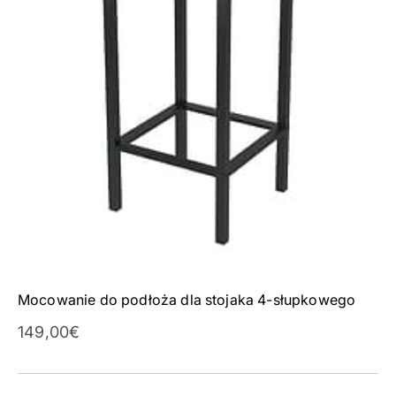
Mocowanie do podłoża dla stojaka 4-słupkowego
Cena promocyjna
149,00€