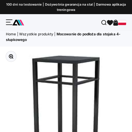
Przejdź do treści
100 dni na testowanie | Dożywotnia gwarancja na stal | Darmowa aplikacja
treningowa
Menu
Szukaj
Koszyk
ATLETICA
Home
|
Wszystkie produkty
|
Mocowanie do podłoża dla stojaka 4-
słupkowego
Przybliż