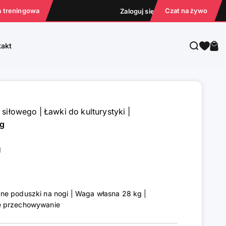
a treningowa
Czat na żywo
Zaloguj się
Szukaj
Kos
takt
u siłowego
|
Ławki do kulturystyki
|
óg
g
ne poduszki na nogi | Waga własna 28 kg |
e przechowywanie