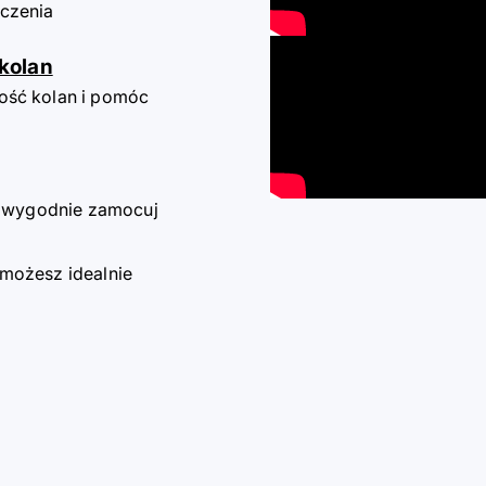
czenia
 kolan
ość kolan i pomóc
py wygodnie zamocuj
 możesz idealnie