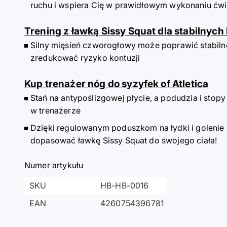
ruchu i wspiera Cię w prawidłowym wykonaniu ćwi
Trening z ławką Sissy Squat dla stabilnych
Silny mięsień czworogłowy może poprawić stabiln
zredukować ryzyko kontuzji
Kup trenażer nóg do syzyfek of Atletica
Stań na antypoślizgowej płycie, a podudzia i sto
w trenażerze
Dzięki regulowanym poduszkom na łydki i golenie
dopasować ławkę Sissy Squat do swojego ciała!
Numer artykułu
SKU
HB-HB-0016
EAN
4260754396781