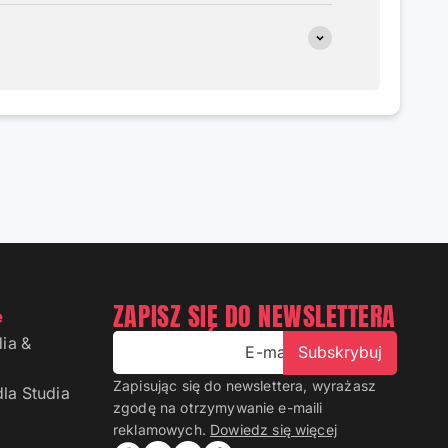
ZAPISZ SIĘ DO NEWSLETTERA
e
ia &
E-mail
Subskrybuj
Zapisując się do newslettera, wyrażasz
la Studia
zgodę na otrzymywanie e-maili
reklamowych.
Dowiedz się więcej