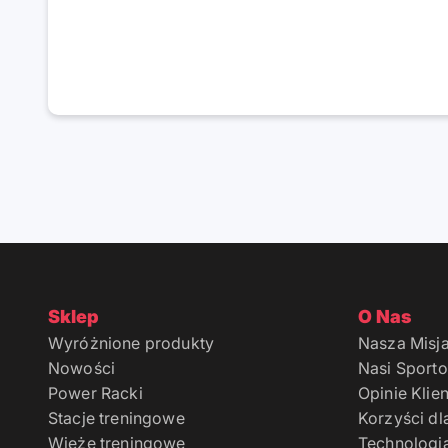
Sklep
O Nas
Wyróżnione produkty
Nasza Misj
Nowości
Nasi Sport
Power Racki
Opinie Klie
Stacje treningowe
Korzyści dl
Wieże treningowe
Technologi