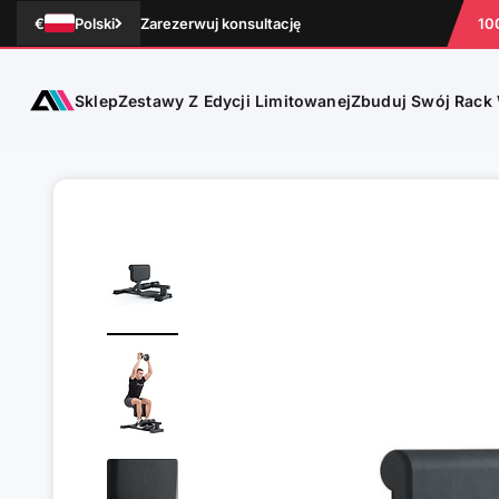
Przejdź do treści
€
Polski
Zarezerwuj konsultację
10
Sklep
ATLETICA
Zestawy Z Edycji Limitowanej
Zbuduj Swój Rack