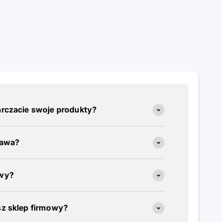
arczacie swoje produkty?
tawa?
awy?
sz sklep firmowy?