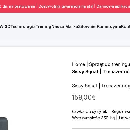
0 dni na testowanie | Dożywotnia gwarancja na stal | Darmowa aplikacj
Technologia
Trening
Nasza Marka
Siłownie Komercyjne
 W 3D
Kon
Home
|
Sprzęt do trening
Sissy Squat | Trenażer n
Sissy Squat | Trenażer nó
Cena promocyjna
159,00€
Ławka do syzyfek | Regulowa
Wytrzymałość 350 kg | Łatw