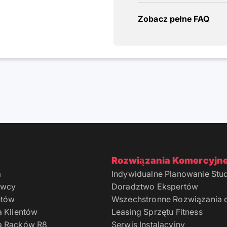
Zobacz pełne FAQ
Rozwiązania Komercyjn
a
Indywidualne Planowanie Stud
owcy
Doradztwo Ekspertów
ntów
Wszechstronne Rozwiązania d
a Klientów
Leasing Sprzętu Fitness
a Racków R8
Serwis Instalacyjny