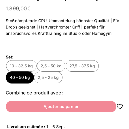
Prix affiché
1.399,00€
Stoßdämpfende CPU-Ummantelung höchster Qualität | Für
Drops geeignet | Hartverchromter Griff | perfekt für
anspruchsvolles Krafttraining im Studio oder Homegym
Set:
10 - 32,5 kg
2,5 - 50 kg
27,5 - 37,5 kg
40 - 50 kg
2,5 - 25 kg
Combine ce produit avec :
Ajouter au panier
Livraison estimée :
1 - 6 Sep
.