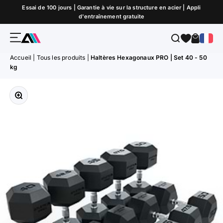
Passer au contenu
Essai de 100 jours | Garantie à vie sur la structure en acier | Appli
d'entraînement gratuite
Menu
Recherche
Panier
ATLETICA
Accueil
|
Tous les produits
|
Haltères Hexagonaux PRO | Set 40 - 50
kg
Zoomer sur l'image