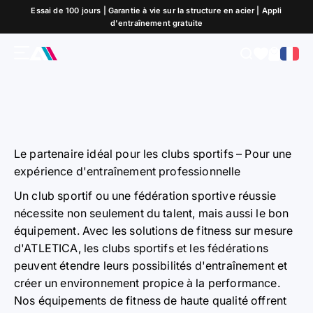
Passer au contenu
Essai de 100 jours | Garantie à vie sur la structure en acier | Appli
Solutions de fitness pour les clubs sportifs et les
d'entraînement gratuite
fédérations
Des salles d'entraînement qui renforcent vos athlètes
Menu
Recherche
Panier
ATLETICA
Le partenaire idéal pour les clubs sportifs – Pour une
expérience d'entraînement professionnelle
Un club sportif ou une fédération sportive réussie
nécessite non seulement du talent, mais aussi le bon
équipement. Avec les solutions de fitness sur mesure
d'ATLETICA, les clubs sportifs et les fédérations
peuvent étendre leurs possibilités d'entraînement et
créer un environnement propice à la performance.
Nos équipements de fitness de haute qualité offrent