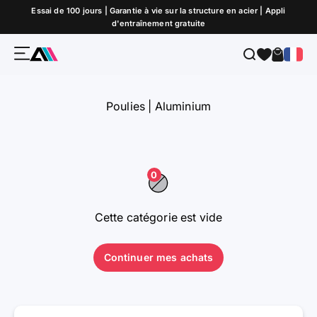
Passer au contenu
Essai de 100 jours | Garantie à vie sur la structure en acier | Appli
d'entraînement gratuite
Menu
Recherche
Panier
ATLETICA
Poulies | Aluminium
0
Cette catégorie est vide
Continuer mes achats