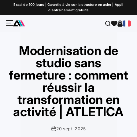
Passer au contenu
Essai de 100 jours | Garantie à vie sur la structure en acier | Appli
d'entraînement gratuite
Menu
Recherche
Panier
ATLETICA
Modernisation de
studio sans
fermeture : comment
réussir la
transformation en
activité | ATLETICA
20 sept. 2025