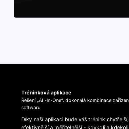
Naši sport
Tréninková aplikace
Řešení „All-In-One“: dokonalá kombinace zařízen
softwaru
Díky naší aplikaci bude váš trénink chytřejší,
efektivnější a měřitelnější - kdykoli a kdekoli