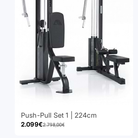
Push-Pull Set 1 | 224cm
Prodejní cena
2.099€
Běžná cena
2.798,00€