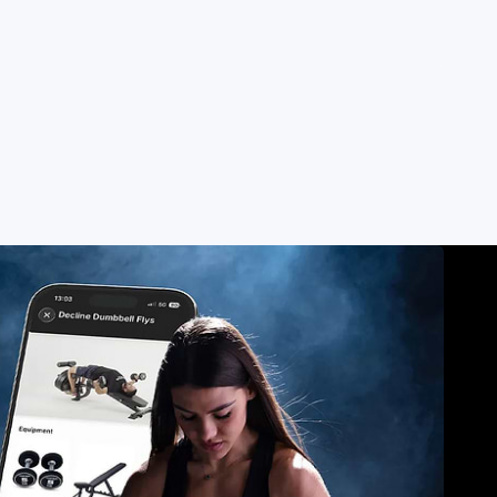
A
s nadšence.