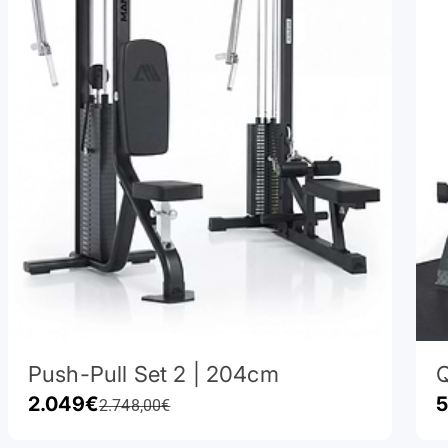
Push-Pull Set 2 | 204cm
Q
Prodejní cena
P
2.049€
5
Běžná cena
2.748,00€