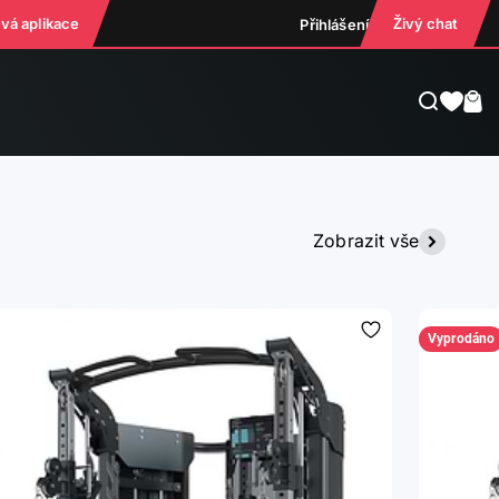
ová aplikace
Živý chat
Přihlášení
Hledat
Koš
Zobrazit vše
Vyprodáno