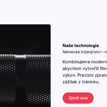
Naše technologie
Německé inženýrství – 
Kombinujeme moderní 
abychom vytvořili fit
výkon. Precizní zprac
zážitek z tréninku.
Zjistit více