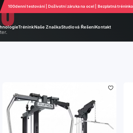
VO
100denní testování | Doživotní záruka na ocel | Bezplatná trénink
hnologie
Trénink
Naše Značka
Studiová Řešení
Kontakt
ter.