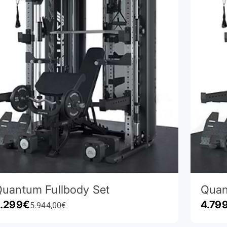
uantum Fullbody Set
Quan
rodejní cena
Prode
.299€
4.79
Běžná cena
5.944,00€