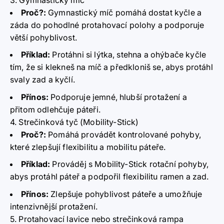
Proč?
:
Gymnastický míč pomáhá dostat kyčle a
záda do pohodlné protahovací polohy a podporuje
větší pohyblivost.
Příklad:
Protáhni si lýtka, stehna a ohýbače kyčle
tím, že si klekneš na míč a předkloniš se, abys protáhl
svaly zad a kyčlí.
Přínos:
Podporuje jemné, hlubší protažení a
přitom odlehčuje páteři.
4. Strečinková tyč (Mobility-Stick)
Proč?
:
Pomáhá provádět kontrolované pohyby,
které zlepšují flexibilitu a mobilitu páteře.
Příklad:
Prováděj s Mobility-Stick rotační pohyby,
abys protáhl páteř a podpořil flexibilitu ramen a zad.
Přínos:
Zlepšuje pohyblivost páteře a umožňuje
intenzivnější protažení.
5. Protahovací lavice nebo strečinková rampa