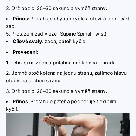
Drž pozici 20–30 sekund a vyměň strany.
Přínos
:
Protahuje ohýbač kyčle a otevírá dolní část
zad.
5. Protažení zad vleže (Supine Spinal Twist)
Cílové svaly
:
záda, páteř, kyčle
Provedení
:
Lehni si na záda a přitáhni obě kolena k hrudi.
Jemně otoč kolena na jednu stranu, zatímco hlavu
otočíš na druhou stranu.
Drž pozici 20–30 sekund a vyměň strany.
Přínos
:
Protahuje páteř a podporuje flexibilitu
kyčlí.