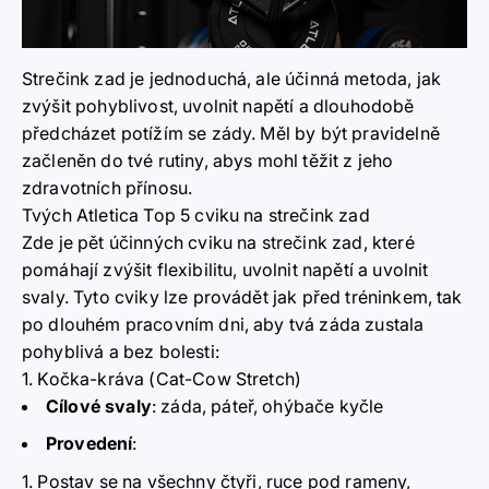
Strečink zad je jednoduchá, ale účinná metoda, jak
zvýšit pohyblivost, uvolnit napětí a dlouhodobě
předcházet potížím se zády. Měl by být pravidelně
začleněn do tvé rutiny, abys mohl těžit z jeho
zdravotních přínosu.
Tvých Atletica Top 5 cviku na strečink zad
Zde je pět účinných cviku na strečink zad, které
pomáhají zvýšit flexibilitu, uvolnit napětí a uvolnit
svaly. Tyto cviky lze provádět jak před tréninkem, tak
po dlouhém pracovním dni, aby tvá záda zustala
pohyblivá a bez bolesti:
1. Kočka-kráva (Cat-Cow Stretch)
Cílové svaly
:
záda, páteř, ohýbače kyčle
Provedení
:
Postav se na všechny čtyři, ruce pod rameny,