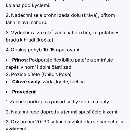
kolena pod kyčlemi.
Nadechni se a prohni záda dolu (kráva), přitom
táhni hlavu nahoru.
Vydechni a zakulať záda nahoru tím, že přitáhneš
bradu k hrudi (kočka).
Opakuj pohyb 10–15 opakování.
Přínos
:
Podporuje flexibilitu páteře a zmírňuje
napětí v horní i dolní části zad.
2. Pozice dítěte (Child’s Pose)
Cílové svaly
:
záda, kyčle, stehna
Provedení
:
Začni v podřepu a posaď se hýžděmi na paty.
Natáhni ruce dopředu a jemně spusť čelo k zemi.
Drž pozici 20–30 sekund a zhluboka se nadechuj a
vydechuj.