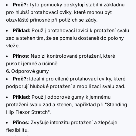
Proč?
:
Tyto pomucky poskytují stabilní základnu
pro hlubší protahovací cviky, které mohou být
obzvláště přínosné při potížích se zády.
Příklad:
Použij protahovací lavici k protažení svalu
zad a stehen tím, že se pomalu dostaneš do polohy
vleže.
Přínos:
Nabízí kontrolované protažení, které
pusobí jemně a účinně.
6.
Odporové gumy
Proč?
:
Ideální pro cílené protahovací cviky, které
podporují hluboké protažení a mobilizaci svalu zad.
Příklad:
Použij odporové gumy k jemnému
protažení svalu zad a stehen, například při "Standing
Hip Flexor Stretch".
Přínos:
Zvyšuje intenzitu protažení a zlepšuje
flexibilitu.