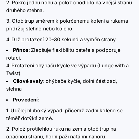
Pokrč jednu nohu a polož chodidlo na vnější stranu
druhého stehna.
Otoč trup směrem k pokrčenému koleni a rukama
přidržuj stehno nebo koleno.
Drž protažení 20–30 sekund a vyměň strany.
Přínos
:
Zlepšuje flexibilitu páteře a podporuje
rotaci.
4. Protažení ohýbaču kyčle ve výpadu (Lunge with a
Twist)
Cílové svaly
:
ohýbače kyčle, dolní část zad,
stehna
Provedení
:
Udělej hluboký výpad, přičemž zadní koleno se
téměř dotýká země.
Polož protilehlou ruku na zem a otoč trup na
opačnou stranu, horní paži natáhni nahoru.