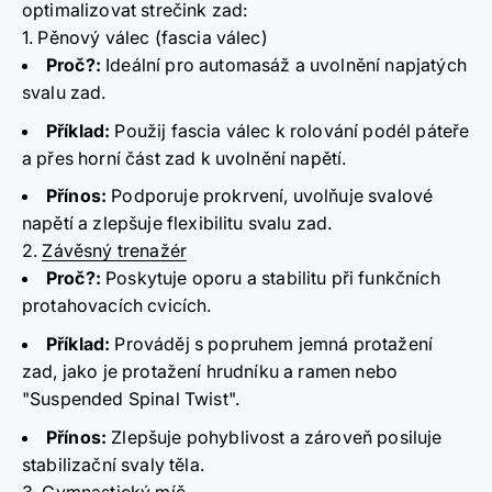
optimalizovat strečink zad:
1. Pěnový válec (fascia válec)
Proč?
:
Ideální pro automasáž a uvolnění napjatých
svalu zad.
Příklad:
Použij fascia válec k rolování podél páteře
a přes horní část zad k uvolnění napětí.
Přínos:
Podporuje prokrvení, uvolňuje svalové
napětí a zlepšuje flexibilitu svalu zad.
2.
Závěsný trenažér
Proč?
:
Poskytuje oporu a stabilitu při funkčních
protahovacích cvicích.
Příklad:
Prováděj s popruhem jemná protažení
zad, jako je protažení hrudníku a ramen nebo
"Suspended Spinal Twist".
Přínos:
Zlepšuje pohyblivost a zároveň posiluje
stabilizační svaly těla.
3. Gymnastický míč