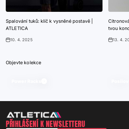
Spalování tuků: klíč k vysněné postavě |
Citronová
ATLETICA
tvou kon
10. 4. 2025
13. 4. 2
Objevte kolekce
Power Racks
Posilov
PŘIHLÁŠENÍ K NEWSLETTERU