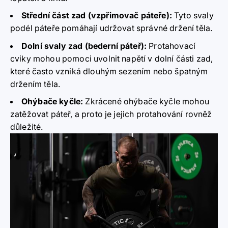
Střední část zad (vzpřimovač páteře):
Tyto svaly
podél páteře pomáhají udržovat správné držení těla.
Dolní svaly zad (bederní páteř):
Protahovací
cviky mohou pomoci uvolnit napětí v dolní části zad,
které často vzniká dlouhým sezením nebo špatným
držením těla.
Ohýbače kyčle:
Zkrácené ohýbače kyčle mohou
zatěžovat páteř, a proto je jejich protahování rovněž
důležité.