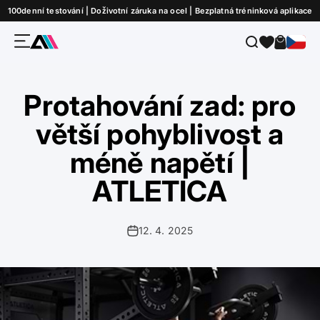
Přejít na obsah
100denní testování | Doživotní záruka na ocel | Bezplatná tréninková aplikace
Nabídka
Hledat
Košík
ATLETICA
Protahování zad: pro
větší pohyblivost a
méně napětí |
ATLETICA
12. 4. 2025