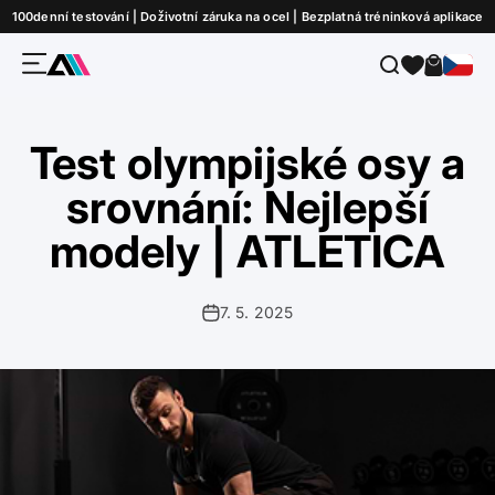
Přejít na obsah
100denní testování | Doživotní záruka na ocel | Bezplatná tréninková aplikace
Nabídka
Hledat
Košík
ATLETICA
Test olympijské osy a
srovnání: Nejlepší
modely | ATLETICA
7. 5. 2025