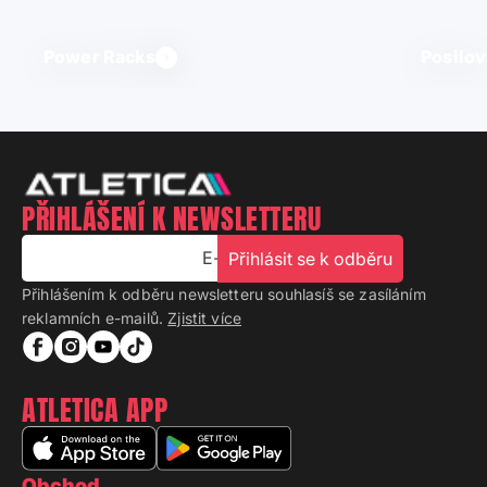
Power Racks
Posilov
PŘIHLÁŠENÍ K NEWSLETTERU
E-mail
Přihlásit se k odběru
Přihlášením k odběru newsletteru souhlasíš se zasíláním
reklamních e-mailů.
Zjistit více
ATLETICA APP
Obchod