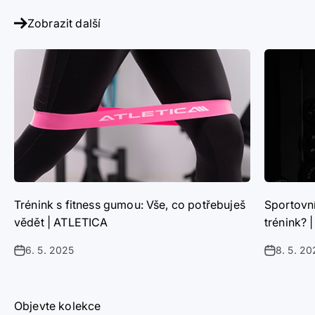
Zobrazit další
Trénink s fitness gumou: Vše, co potřebuješ
Sportovní
vědět | ATLETICA
trénink? 
6. 5. 2025
8. 5. 20
Objevte kolekce