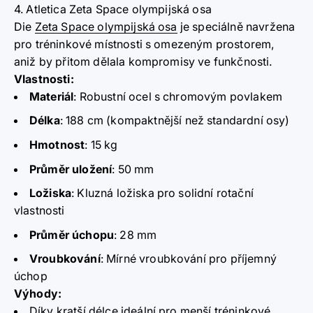
4. Atletica Zeta Space olympijská osa
Die
Zeta Space olympijská osa
je speciálně navržena
pro tréninkové místnosti s omezeným prostorem,
aniž by přitom dělala kompromisy ve funkčnosti.
Vlastnosti:
Materiál
:
Robustní ocel s chromovým povlakem
Délka
:
188 cm (kompaktnější než standardní osy)
Hmotnost
:
15 kg
Průměr uložení
:
50 mm
Ložiska
:
Kluzná ložiska pro solidní rotační
vlastnosti
Průměr úchopu
:
28 mm
Vroubkování
:
Mírné vroubkování pro příjemný
úchop
Výhody:
Díky kratší délce ideální pro menší tréninkové