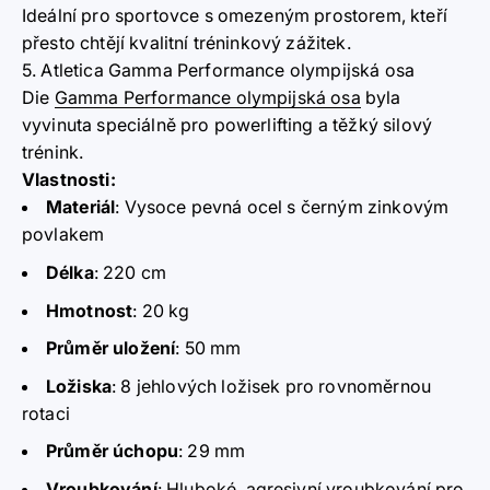
Ideální pro sportovce s omezeným prostorem, kteří
přesto chtějí kvalitní tréninkový zážitek.
5. Atletica Gamma Performance olympijská osa
Die
Gamma Performance olympijská osa
byla
vyvinuta speciálně pro powerlifting a těžký silový
trénink.
Vlastnosti:
Materiál
:
Vysoce pevná ocel s černým zinkovým
povlakem
Délka
:
220 cm
Hmotnost
:
20 kg
Průměr uložení
:
50 mm
Ložiska
:
8 jehlových ložisek pro rovnoměrnou
rotaci
Průměr úchopu
:
29 mm
Vroubkování
:
Hluboké, agresivní vroubkování pro