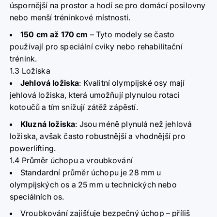
úspornější na prostor a hodí se pro domácí posilovny
nebo menší tréninkové místnosti.
150 cm až 170 cm
– Tyto modely se často
používají pro speciální cviky nebo rehabilitační
trénink.
1.3 Ložiska
Jehlová ložiska
:
Kvalitní olympijské osy mají
jehlová ložiska, která umožňují plynulou rotaci
kotoučů a tím snižují zátěž zápěstí.
Kluzná ložiska
:
Jsou méně plynulá než jehlová
ložiska, avšak často robustnější a vhodnější pro
powerlifting.
1.4 Průměr úchopu a vroubkování
Standardní průměr úchopu je 28 mm u
olympijských os a 25 mm u technických nebo
speciálních os.
Vroubkování zajišťuje bezpečný úchop – příliš