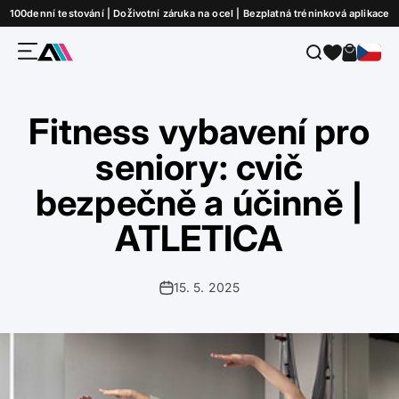
Přejít na obsah
100denní testování | Doživotní záruka na ocel | Bezplatná tréninková aplikace
Nabídka
Hledat
Košík
ATLETICA
Fitness vybavení pro
seniory: cvič
bezpečně a účinně |
ATLETICA
15. 5. 2025