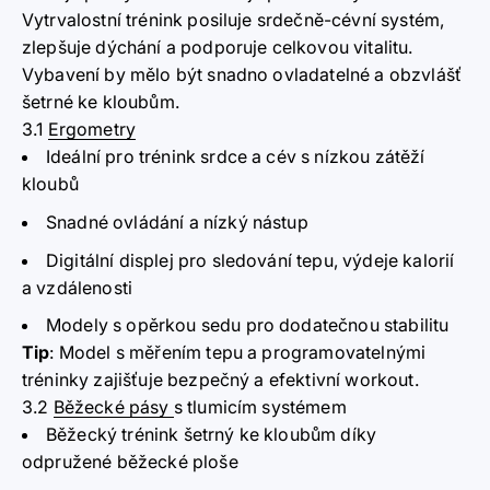
Vytrvalostní trénink posiluje srdečně-cévní systém,
zlepšuje dýchání a podporuje celkovou vitalitu.
Vybavení by mělo být snadno ovladatelné a obzvlášť
šetrné ke kloubům.
3.1
Ergometry
Ideální pro trénink srdce a cév s nízkou zátěží
kloubů
Snadné ovládání a nízký nástup
Digitální displej pro sledování tepu, výdeje kalorií
a vzdálenosti
Modely s opěrkou sedu pro dodatečnou stabilitu
Tip
:
Model s měřením tepu a programovatelnými
tréninky zajišťuje bezpečný a efektivní workout.
3.2
Běžecké pásy
s tlumicím systémem
Běžecký trénink šetrný ke kloubům díky
odpružené běžecké ploše