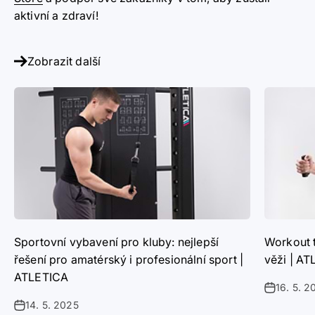
aktivní a zdraví!
Zobrazit další
Sportovní vybavení pro kluby: nejlepší
Workout 
řešení pro amatérský i profesionální sport |
věži | A
ATLETICA
16. 5. 2
14. 5. 2025