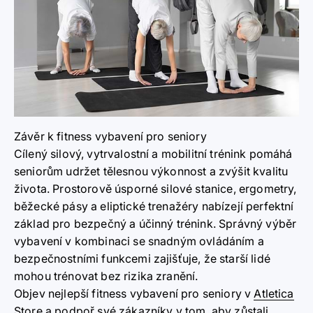
Závěr k fitness vybavení pro seniory
Cílený silový, vytrvalostní a mobilitní trénink pomáhá
seniorům udržet tělesnou výkonnost a zvýšit kvalitu
života. Prostorově úsporné silové stanice, ergometry,
běžecké pásy a eliptické trenažéry nabízejí perfektní
základ pro bezpečný a účinný trénink. Správný výběr
vybavení v kombinaci se snadným ovládáním a
bezpečnostními funkcemi zajišťuje, že starší lidé
mohou trénovat bez rizika zranění.
Objev nejlepší fitness vybavení pro seniory v
Atletica
Store
a podpoř své zákazníky v tom, aby zůstali