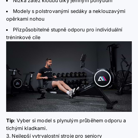
Nízká zátěž kloubů díky jemným pohybům
Modely s polstrovanými sedáky a neklouzavými
opěrkami nohou
Přizpůsobitelné stupně odporu pro individuální
tréninkové cíle
Tip
:
Vyber si model s plynulým průběhem odporu a
tichými kladkami.
3. Nejlepší vytrvalostní stroje pro seniory