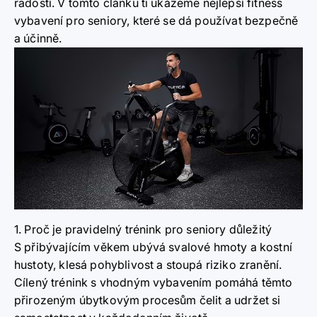
radostí. V tomto článku ti ukážeme nejlepší fitness
vybavení pro seniory, které se dá používat bezpečně
a účinně.
1. Proč je pravidelný trénink pro seniory důležitý
S přibývajícím věkem ubývá svalové hmoty a kostní
hustoty, klesá pohyblivost a stoupá riziko zranění.
Cílený trénink s vhodným vybavením pomáhá těmto
přirozeným úbytkovým procesům čelit a udržet si