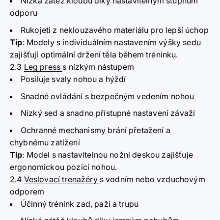
Nízká zátěž kloubů díky nastavitelným stupňům
odporu
Rukojeti z neklouzavého materiálu pro lepší úchop
Tip
:
Modely s individuálním nastavením výšky sedu
zajišťují optimální držení těla během tréninku.
2.3
Leg press
s nízkým nástupem
Posiluje svaly nohou a hýždí
Snadné ovládání s bezpečným vedením nohou
Nízký sed a snadno přístupné nastavení závaží
Ochranné mechanismy brání přetažení a
chybnému zatížení
Tip
:
Model s nastavitelnou nožní deskou zajišťuje
ergonomickou pozici nohou.
2.4
Veslovací trenažéry
s vodním nebo vzduchovým
odporem
Účinný trénink zad, paží a trupu