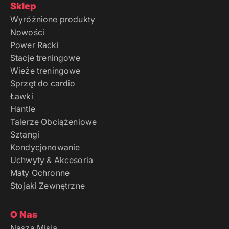
Sklep
Wyróżnione produkty
Nowości
Power Racki
Stacje treningowe
Wieże treningowe
Sprzęt do cardio
Ławki
Hantle
Talerze Obciążeniowe
Sztangi
Kondycjonowanie
Uchwyty & Akcesoria
Maty Ochronne
Stojaki Zewnętrzne
O Nas
Nasza Misja