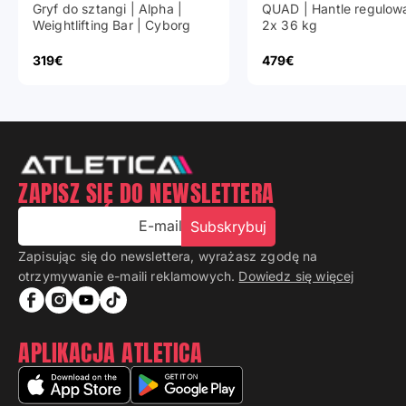
Gryf do sztangi | Alpha |
QUAD | Hantle regulow
Weightlifting Bar | Cyborg
2x 36 kg
Cena promocyjna
Cena promocyjna
319€
479€
ZAPISZ SIĘ DO NEWSLETTERA
E-mail
Subskrybuj
Zapisując się do newslettera, wyrażasz zgodę na
otrzymywanie e-maili reklamowych.
Dowiedz się więcej
APLIKACJA ATLETICA