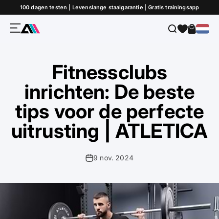
Naar inhoud
100 dagen testen | Levenslange staalgarantie | Gratis trainingsapp
Menu
Zoeken
Winkel
ATLETICA
Fitnessclubs
inrichten: De beste
tips voor de perfecte
uitrusting | ATLETICA
9 nov. 2024