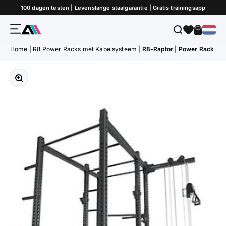
Naar inhoud
100 dagen testen | Levenslange staalgarantie | Gratis trainingsapp
Menu
Zoeken
Winkel
ATLETICA
Home
|
R8 Power Racks met Kabelsysteem
|
R8-Raptor | Power Rack
Afbeelding vergroten