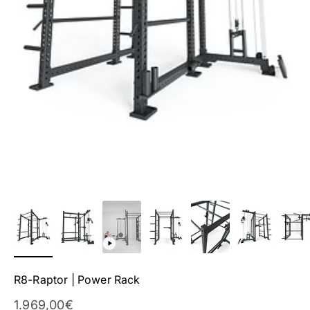
R8-Raptor | Power Rack
Aanbieding
1.969,00€