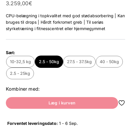
Tilbud
3.259,00€
CPU-belægning i topkvalitet med god stødabsorbering | Kan
bruges til drops | Hårdt forkromet greb | Til seriøs
styrketræning i fitnesscentret eller hjemmegymmet
Sæt:
10-32,5 kg
2.5 - 50kg
27.5 - 37.5kg
40 - 50kg
2.5 - 25kg
Kombiner med:
Læg i kurven
Forventet leveringsdato:
1 - 6 Sep
.