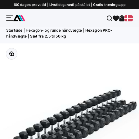
Gå til indhold
100 dages prøvetid | Livstidsgaranti på stålet | Gratis træningsapp
Menu
Søg
Indkøbs
ATLETICA
Startside
|
Hexagon- og runde håndvægte
|
Hexagon PRO-
håndvægte | Sæt fra 2,5 til 50 kg
Forstør billedet