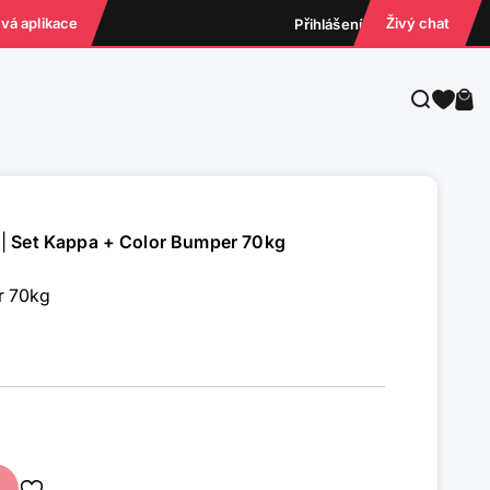
ová aplikace
Živý chat
Přihlášení
Hledat
Koš
|
Set Kappa + Color Bumper 70kg
r 70kg