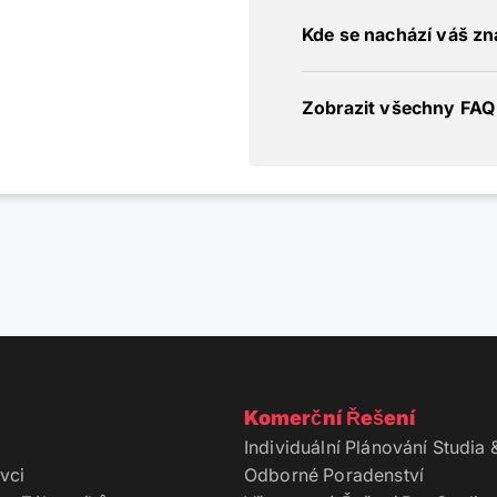
Kde se nachází váš z
Zobrazit všechny FAQ
Komerční Řešení
Individuální Plánování Studia 
vci
Odborné Poradenství