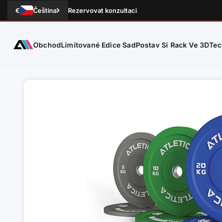
Přejít na obsah
€
Čeština
Rezervovat konzultaci
Obchod
Tec
ATLETICA
Limitované Edice Sad
Postav Si Rack Ve 3D