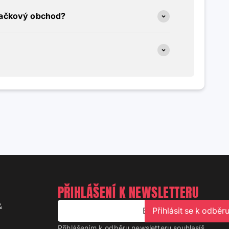
načkový obchod?
PŘIHLÁŠENÍ K NEWSLETTERU
&
E-mail
Přihlásit se k odběr
Přihlášením k odběru newsletteru souhlasíš