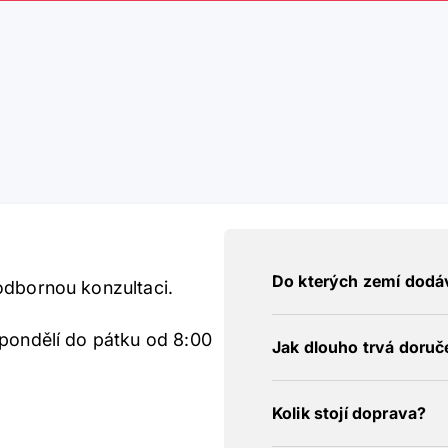
Do kterých zemí dodá
odbornou konzultaci.
 pondělí do pátku od 8:00
Jak dlouho trvá doruč
Kolik stojí doprava?