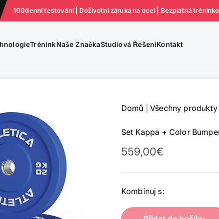
100denní testování | Doživotní záruka na ocel | Bezplatná trénink
hnologie
Trénink
Naše Značka
Studiová Řešení
Kontakt
Domů
|
Všechny produkty
Set Kappa + Color Bumpe
Prodejní cena
559,00€
Kombinuj s:
Přidat do košíku