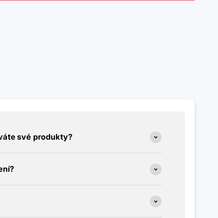
váte své produkty?
ení?