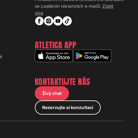
se zasíláním reklamních e-mailů.
Zjistit
více
ATLETICA APP
í
KONTAKTUJTE NÁS
Živý chat
Rezervujte si konzultaci