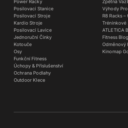
Power Racky
Zpětná Vaz
Posilovací Stanice
Výhody Pro
Posilovací Stroje
R8 Racks – 
Kardio Stroje
Tréninkové 
Posilovací Lavice
ATLETICA B
Jednoruční Činky
Fitness Blo
Kotouče
Odměnový 
Osy
Kinomap Go
Funkční Fitness
Úchopy & Příslušenství
Ochrana Podlahy
Outdoor Klece