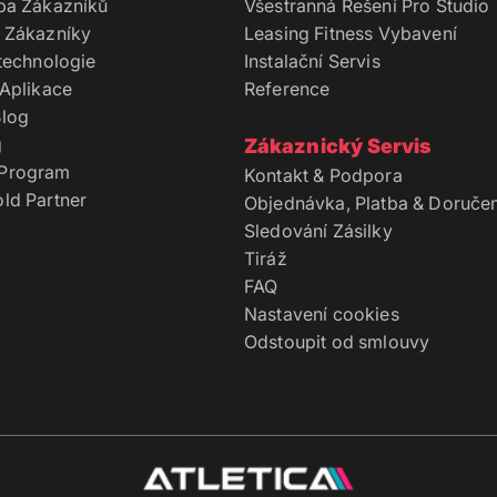
ba Zákazníků
Všestranná Řešení Pro Studio
 Zákazníky
Leasing Fitness Vybavení
technologie
Instalační Servis
Aplikace
Reference
log
g
Zákaznický Servis
Program
Kontakt & Podpora
ld Partner
Objednávka, Platba & Doručen
Sledování Zásilky
Tiráž
FAQ
Nastavení cookies
Odstoupit od smlouvy