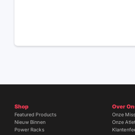
Shop
Over On
Featured Products
Onze Miss
Nieuw Binnen
Onze Atle
Power Racks
Klantenf