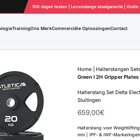
100 dagen testen | Levenslange staalgarantie | Gratis
logie
Training
Ons Merk
Commerciële Oplossingen
Contact
Home
|
Halterstangen Set
Green I 2H Gripper Plates
Halterstang Set Delta Elec
Sluitingen
Aanbieding
659,00€
Halterstang voor Weightlifting
mm | IPF- & IWF-Markeringen 