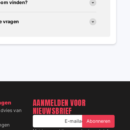
oom vinden?
de vragen
AANMELDEN VOOR
ngen
NIEUWSBRIEF
Advies van
E-mailadres
Abonneren
ingen