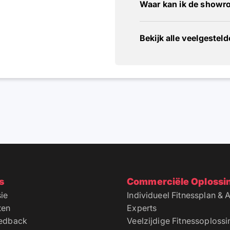
Waar kan ik de showr
Bekijk alle veelgestel
s
Commerciële Oplossi
ie
Individueel Fitnessplan & 
ten
Experts
eedback
Veelzijdige Fitnessoploss