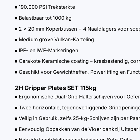
190.000 PSI Treksterkte
Belastbaar tot 1000 kg
2 × 20 mm Koperbussen + 4 Naaldlagers voor soep
Medium grove Vulkan-Karteling
IPF- en IWF-Markeringen
Cerakote Keramische coating – krasbestendig, cor
Geschikt voor Gewichtheffen, Powerlifting en Funct
2H Gripper Plates SET 115kg
Ergonomische Dual-Grip Halterschijven voor Oefen
Twee horizontale, tegenoverliggende Gripopening
Veilig in Gebruik, zelfs 25-kg-Schijven zijn per Pa
Eenvoudig Oppakken van de Vloer dankzij Uitspar
Hybride Inzet: Halterstangtraining en Solo-Drills