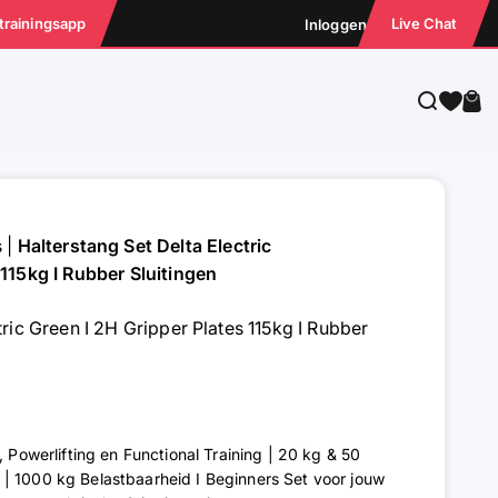
 trainingsapp
Live Chat
Inloggen
Zoeken
Win
s
|
Halterstang Set Delta Electric
 115kg I Rubber Sluitingen
tric Green I 2H Gripper Plates 115kg I Rubber
, Powerlifting en Functional Training | 20 kg & 50
| 1000 kg Belastbaarheid I Beginners Set voor jouw