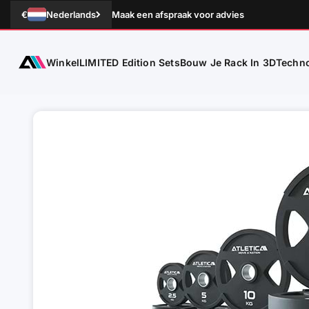
Naar inhoud
€
Nederlands
Maak een afspraak voor advies
Winkel
Techno
ATLETICA
LIMITED Edition Sets
Bouw Je Rack In 3D