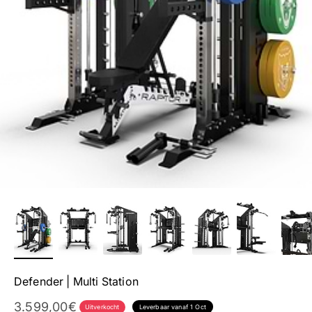
Defender | Multi Station
Aanbieding
3.599,00€
Uitverkocht
Leverbaar vanaf 1 Oct