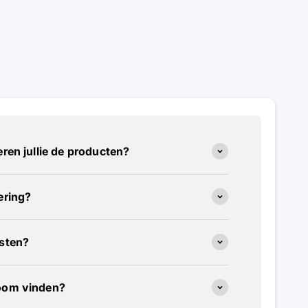
ren jullie de producten?
ering?
osten?
oom vinden?