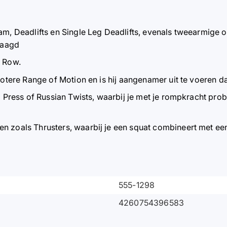
m, Deadlifts en Single Leg Deadlifts, evenals tweearmige 
raagd
s Row.
otere Range of Motion en is hij aangenamer uit te voeren d
o Press of Russian Twists, waarbij je met je rompkracht pro
n zoals Thrusters, waarbij je een squat combineert met ee
555-1298
4260754396583