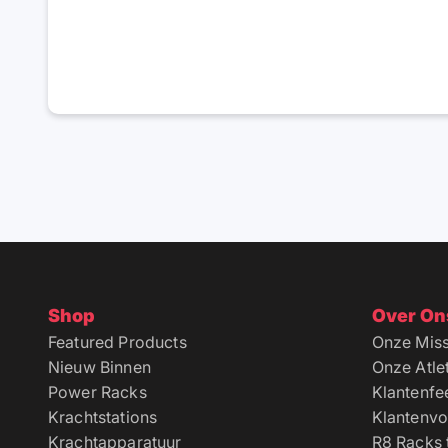
Shop
Over On
Featured Products
Onze Miss
Nieuw Binnen
Onze Atle
Power Racks
Klantenf
Krachtstations
Klantenvo
Krachtapparatuur
R8 Racks 