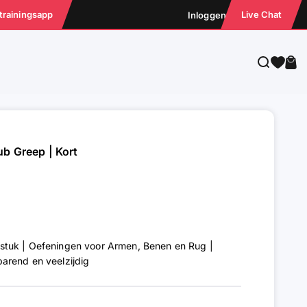
 trainingsapp
Live Chat
Inloggen
Zoeken
Win
ub Greep | Kort
tuk | Oefeningen voor Armen, Benen en Rug |
arend en veelzijdig