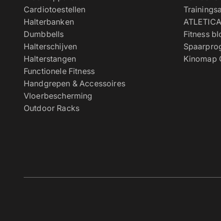
Cardiotoestellen
Trainings
Halterbanken
ATLETICA
Dumbbells
Fitness b
Halterschijven
Spaarpr
Halterstangen
Kinomap G
Functionele Fitness
Handgrepen & Accessoires
Vloerbescherming
Outdoor Racks