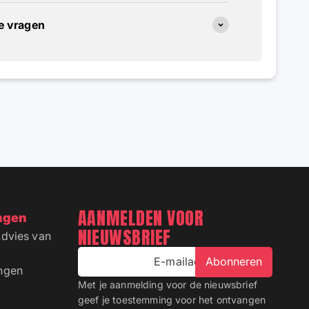
de vragen
AANMELDEN VOOR
ngen
NIEUWSBRIEF
Advies van
E-mailadres
Abonneren
ingen
Met je aanmelding voor de nieuwsbrief
geef je toestemming voor het ontvangen