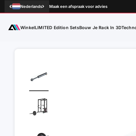
Naar inhoud
€
Nederlands
Maak een afspraak voor advies
Winkel
Techno
ATLETICA
LIMITED Edition Sets
Bouw Je Rack In 3D