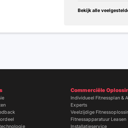
Bekijk alle veelgestel
s
Commerciële Oplossi
ie
Individueel Fitnessplan & 
ten
Experts
eedback
Veelzijdige Fitnessoploss
ordeel
Fitnessapparatuur Leasen
technologie
Installatieservice