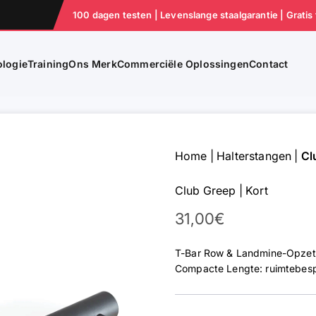
100 dagen testen | Levenslange staalgarantie | Gratis
logie
Training
Ons Merk
Commerciële Oplossingen
Contact
Home
|
Halterstangen
|
Cl
Club Greep | Kort
Aanbieding
31,00€
T-Bar Row & Landmine-Opzets
Compacte Lengte: ruimtebesp