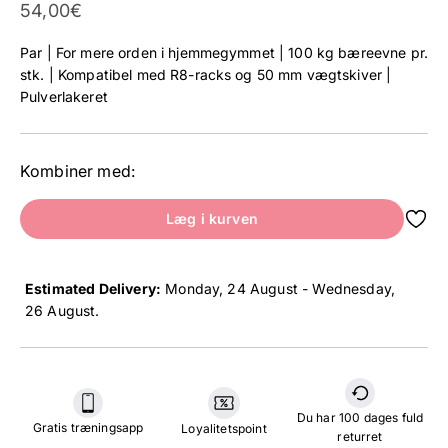
Tilbud
54,00€
Par | For mere orden i hjemmegymmet | 100 kg bæreevne pr.
stk. | Kompatibel med R8-racks og 50 mm vægtskiver |
Pulverlakeret
Kombiner med:
Læg i kurven
Estimated Delivery:
24 August - 26 August
.
Du har 100 dages fuld
Gratis træningsapp
Loyalitetspoint
returret