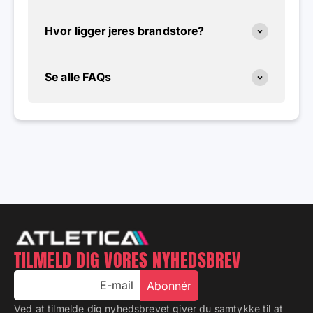
Hvor ligger jeres brandstore?
Se alle FAQs
TILMELD DIG VORES NYHEDSBREV
E-mail
Abonnér
Ved at tilmelde dig nyhedsbrevet giver du samtykke til at
modtage reklame-e-mails. Læs mere
her
.