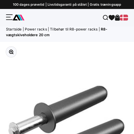
Gå til indhold
100 dages prøvetid | Livstidsgaranti på stålet | Gratis træningsapp
Menu
Søg
Indkøbs
ATLETICA
Startside
|
Power racks
|
Tilbehør til R8-power racks
|
R8-
vægtskiveholdere 20 cm
Forstør billedet