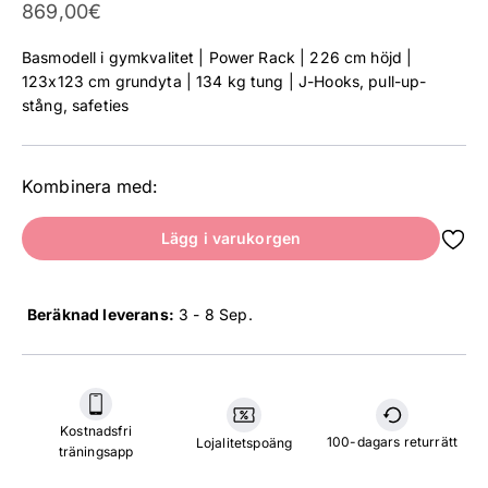
Reapris
869,00€
Basmodell i gymkvalitet | Power Rack | 226 cm höjd |
123x123 cm grundyta | 134 kg tung | J-Hooks, pull-up-
stång, safeties
Kombinera med:
Lägg i varukorgen
Beräknad leverans:
3 - 8 Sep
.
Kostnadsfri
100-dagars returrätt
Lojalitetspoäng
träningsapp