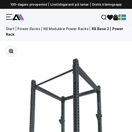
Hoppa till innehållet
100-dagars provperiod | Livstidsgaranti på ramar | Gratis träningsapp
Meny
Sök
Varukor
ATLETICA
Start
|
Power Racks
|
R8 Modulära Power Racks
|
R8 Base 2 | Power
Rack
Zooma