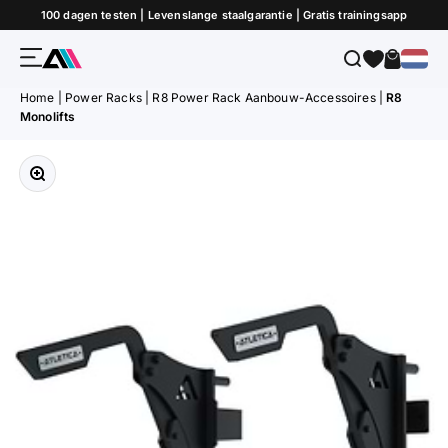
Naar inhoud
100 dagen testen | Levenslange staalgarantie | Gratis trainingsapp
Menu
Zoeken
Winkel
ATLETICA
Home
|
Power Racks
|
R8 Power Rack Aanbouw-Accessoires
|
R8
Monolifts
Afbeelding vergroten