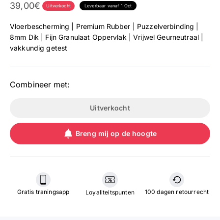
Aanbieding
39,00€
Uitverkocht
Leverbaar vanaf 1 Oct
Vloerbescherming | Premium Rubber | Puzzelverbinding |
8mm Dik | Fijn Granulaat Oppervlak | Vrijwel Geurneutraal |
vakkundig getest
Combineer met:
Uitverkocht
Breng mij op de hoogte
Gratis traningsapp
100 dagen retourrecht
Loyaliteitspunten