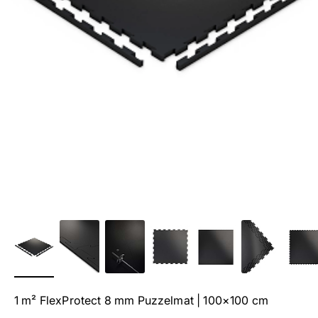
1 m² FlexProtect 8 mm Puzzelmat | 100×100 cm