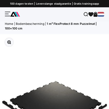
Naar inhoud
100 dagen testen | Levenslange staalgarantie | Gratis trainingsapp
Menu
Zoeken
Winkel
ATLETICA
Home
|
Bodembescherming
|
1 m² FlexProtect 8 mm Puzzelmat |
100×100 cm
Afbeelding vergroten