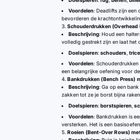
Voordelen
: Deadlifts zijn ee
bevorderen de krachtontwikkelin
Schouderdrukken (Overhead P
Beschrijving
: Houd een halte
volledig gestrekt zijn en laat he
Doelspieren
:
schouders
,
tric
Voordelen
: Schouderdrukken 
een belangrijke oefening voor de
Bankdrukken (Bench Press) m
Beschrijving
: Ga op een bank 
zakken tot ze je borst bijna ra
Doelspieren
:
borstspieren
,
sc
Voordelen
: Bankdrukken is ee
versterken. Het is een basisoefe
Roeien (Bent-Over Rows) met
Beschrijving
: Buig je knieën 