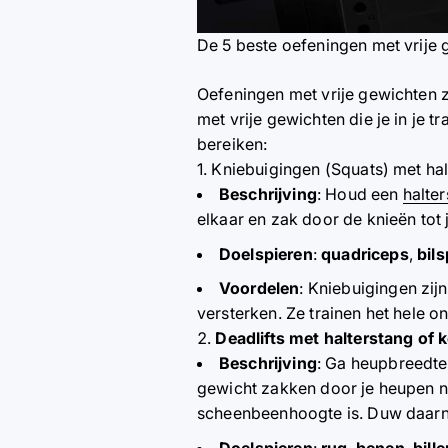
De 5 beste oefeningen met vrije g
Oefeningen met vrije gewichten zi
met vrije gewichten die je in je 
bereiken:
1. Kniebuigingen (Squats) met ha
Beschrijving
: Houd een
halte
elkaar en zak door de knieën tot
Doelspieren
:
quadriceps
,
bils
Voordelen
: Kniebuigingen zij
versterken. Ze trainen het hele 
Deadlifts met halterstang of k
Beschrijving
: Ga heupbreedte 
gewicht zakken door je heupen na
scheenbeenhoogte is. Duw daarna
Doelspieren
:
rug
,
benen
,
bill