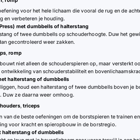
n oefening voor het hele lichaam die vooral de rug en de ach
g en verbeteren je houding.
ress) met dumbbells of halterstang
rstang of twee dumbbells op schouderhoogte. Duw het gewi
t dan gecontroleerd weer zakken.
eps
,
romp
bouwt niet alleen de schouderspieren op, maar versterkt oo
 ontwikkeling van schouderstabiliteit en bovenlichaamskrac
et halterstang of dumbbells
liggen, houd een halterstang of twee dumbbells boven je bo
ken. Duw ze daarna weer omhoog.
houders
,
triceps
n van de beste oefeningen om de borstspieren te trainen en
ning voor kracht en spieropbouw in de borstregio.
 halterstang of dumbbells
licht en leun met je bovenlichaam naar voren terwijl je een h