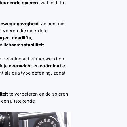
steunende spieren
, wat leidt tot
bewegingsvrijheid
. Je bent niet
uitvoeren die meerdere
ngen
,
deadlifts
,
n
lichaamsstabiliteit
.
ke oefening actief meewerkt om
ok je
evenwicht
en
coördinatie
.
t als qua type oefening, zodat
teit
te verbeteren en de spieren
 een uitstekende