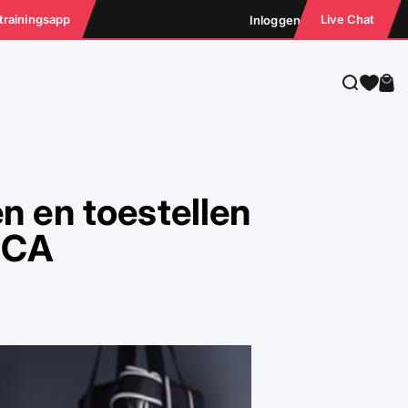
 trainingsapp
Live Chat
Inloggen
Zoeken
Win
en en toestellen
ICA