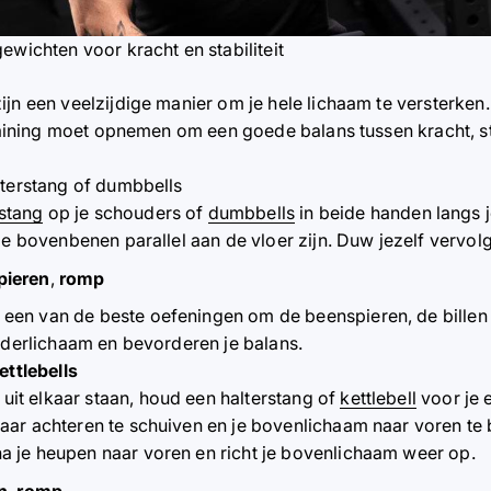
ewichten voor kracht en stabiliteit
jn een veelzijdige manier om je hele lichaam te versterken.
training moet opnemen om een goede balans tussen kracht, sta
lterstang of dumbbells
rstang
op je schouders of
dumbbells
in beide handen langs j
 je bovenbenen parallel aan de vloer zijn. Duw jezelf verv
pieren
,
romp
n een van de beste oefeningen om de beenspieren, de billen 
onderlichaam en bevorderen je balans.
ettlebells
uit elkaar staan, houd een halterstang of
kettlebell
voor je e
ar achteren te schuiven en je bovenlichaam naar voren te 
 je heupen naar voren en richt je bovenlichaam weer op.
en
,
romp