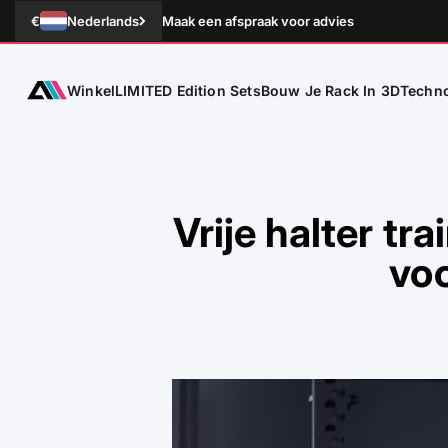
Naar inhoud
€
Nederlands
Maak een afspraak voor advies
Winkel
Techno
ATLETICA
LIMITED Edition Sets
Bouw Je Rack In 3D
Vrije halter tr
vo