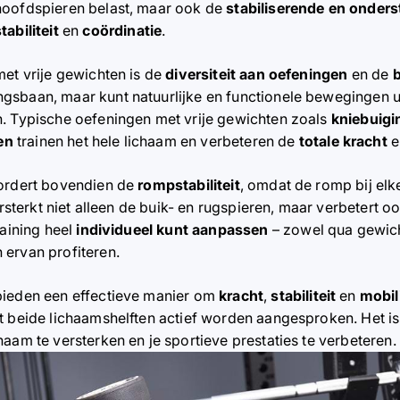
hoofdspieren belast, maar ook de
stabiliserende en onder
tabiliteit
en
coördinatie
.
met vrije gewichten is de
diversiteit aan oefeningen
en de
gsbaan, maar kunt natuurlijke en functionele bewegingen 
n. Typische oefeningen met vrije gewichten zoals
kniebuigi
en
trainen het hele lichaam en verbeteren de
totale kracht
e
vordert bovendien de
rompstabiliteit
, omdat de romp bij el
ersterkt niet alleen de buik- en rugspieren, maar verbetert o
raining heel
individueel kunt aanpassen
– zowel qua gewich
 ervan profiteren.
bieden een effectieve manier om
kracht
,
stabiliteit
en
mobili
t beide lichaamshelften actief worden aangesproken. Het is
aam te versterken en je sportieve prestaties te verbeteren.