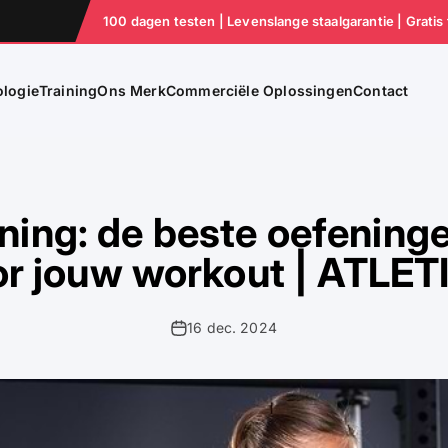
100 dagen testen | Levenslange staalgarantie | Gratis
logie
Training
Ons Merk
Commerciële Oplossingen
Contact
aining: de beste oefening
or jouw workout | ATLET
16 dec. 2024