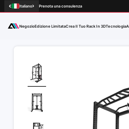
Vai al contenuto
€
Italiano
Prenota una consulenza
ATLETICA
Negozio
Tecnologia
A
Edizione Limitata
Crea Il Tuo Rack In 3D