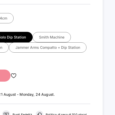
04cm
Solo Dip Station
Smith Machine
on
Jammer Arms Compatto + Dip Station
st - 24 August
.
Punti Fedeltà
Politica di reso di 100 giorni