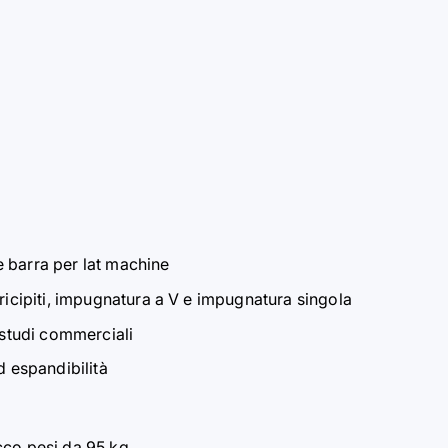
 barra per lat machine
tricipiti, impugnatura a V e impugnatura singola
 studi commerciali
d espandibilità
cco pesi da 95 kg