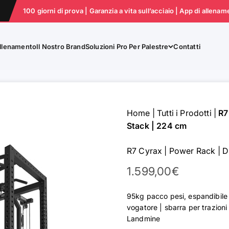
100 giorni di prova | Garanzia a vita sull’acciaio | App di allenam
llenamento
Il Nostro Brand
Soluzioni Pro Per Palestre
Contatti
Home
|
Tutti i Prodotti
|
R7
Stack | 224 cm
R7 Cyrax | Power Rack | Di
Prezzo scontato
1.599,00€
95kg pacco pesi, espandibile 
vogatore | sbarra per trazioni 
Landmine