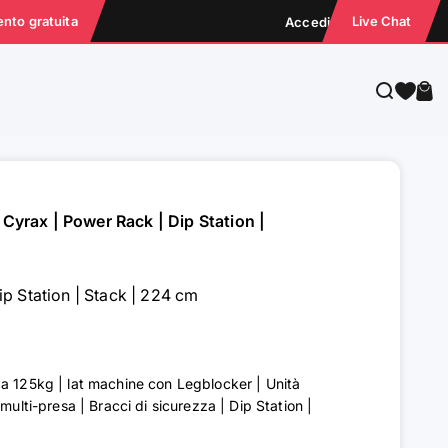
ento gratuita
Live Chat
Accedi
Cerca
Carr
 Cyrax | Power Rack | Dip Station |
p Station | Stack | 224 cm
a 125kg | lat machine con Legblocker | Unità
multi-presa | Bracci di sicurezza | Dip Station |