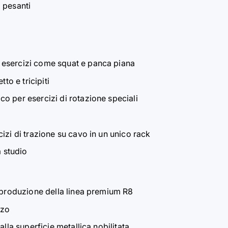
 pesanti
 esercizi come squat e panca piana
to e tricipiti
o per esercizi di rotazione speciali
izi di trazione su cavo in un unico rack
a studio
i produzione della linea premium R8
zzo
lla superficie metallica nobilitata