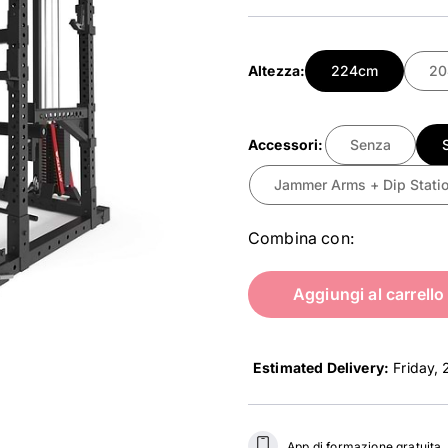
Altezza:
224cm
2
Accessori:
Senza
Jammer Arms + Dip Stati
Combina con:
Aggiungi al carrello
Estimated Delivery:
21 Augu
App di formazione gratuita