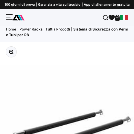
Vai al contenuto
100 giorni di prova | Garanzia a vita sull’acciaio | App di allenamento gratuita
Menù
Cerca
Carrello
ATLETICA
Home
|
Power Racks
|
Tutti i Prodotti
|
Sistema di Sicurezza con Perni
e Tubi per R8
Ingrandisci immagine