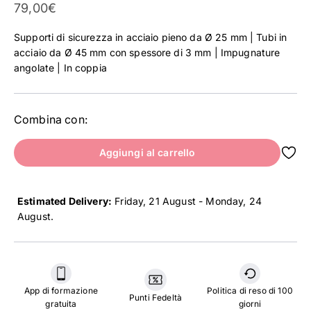
Prezzo scontato
79,00€
Supporti di sicurezza in acciaio pieno da Ø 25 mm | Tubi in
acciaio da Ø 45 mm con spessore di 3 mm | Impugnature
angolate | In coppia
Combina con:
Aggiungi al carrello
Estimated Delivery:
Friday, 21 August - Monday, 24
August
.
App di formazione
Politica di reso di 100
Punti Fedeltà
gratuita
giorni